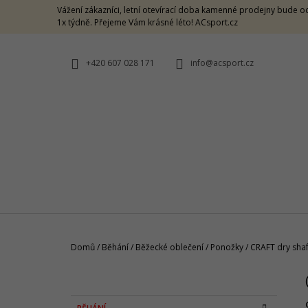
K
Přejít
Vážení zákazníci, letní otevírací doba kamenné prodejny bude od
na
O
1x týdně. Přejeme Vám krásné léto! ACsport.cz
ZPĚT
ZPĚT
obsah
DO
DO
Š
OBCHODU
OBCHODU
Í
+420 607 028 171
info@acsport.cz
K
Domů
/
Běhání
/
Běžecké oblečení
/
Ponožky
/
CRAFT dry shaf
P
O
CRAZY SINGLET THUNDER M -
S
CARAMELLO
K
Přeskočit