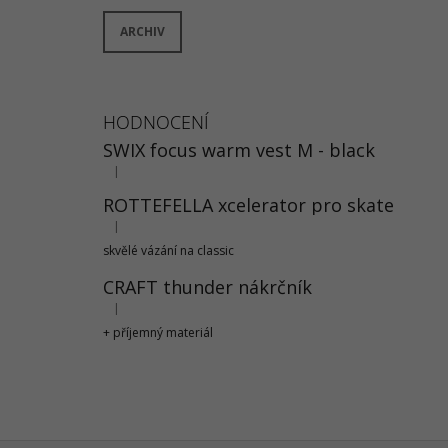
ARCHIV
HODNOCENÍ
SWIX focus warm vest M - black
|
Hodnocení produktu je 5 z 5 hvězdiček.
ROTTEFELLA xcelerator pro skate
|
Hodnocení produktu je 5 z 5 hvězdiček.
skvělé vázání na classic
CRAFT thunder nákrčník
|
Hodnocení produktu je 5 z 5 hvězdiček.
+ příjemný materiál