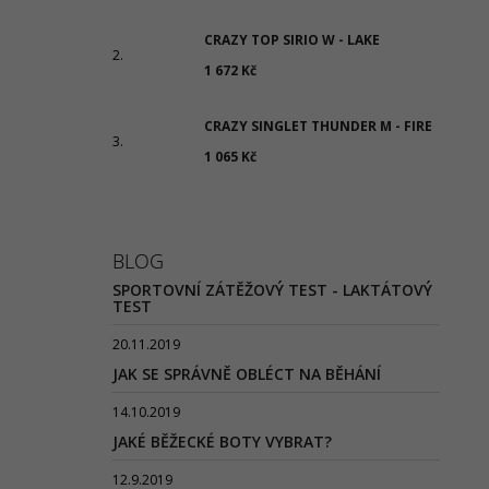
CRAZY TOP SIRIO W - LAKE
1 672 Kč
CRAZY SINGLET THUNDER M - FIRE
1 065 Kč
BLOG
SPORTOVNÍ ZÁTĚŽOVÝ TEST - LAKTÁTOVÝ
TEST
20.11.2019
JAK SE SPRÁVNĚ OBLÉCT NA BĚHÁNÍ
14.10.2019
JAKÉ BĚŽECKÉ BOTY VYBRAT?
12.9.2019