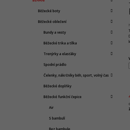
BĚHÁNÍ
T
A
kategorie
1 065 Kč
T
Původně:
2 130 Kč
R
Běžecké boty
E
A
G
Běžecké oblečení
N
O
R
N
Bundy a vesty
I
Í
E
j
Běžecké trika a tílka
0
P
z
A
Trenýrky a elasťáky
N
h
Spodní prádlo
E
Čelenky, nákrčníky běh, sport, volný čas
L
Běžecké doplňky
Běžecké funkční čepice
Air
c
S bambulí
Bez bambule