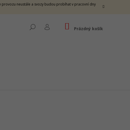
e v provozu neustále a svozy budou probíhat v pracovní dny
NÁKUPNÍ
HLEDAT
KOŠÍK
Prázdný košík
PŘIHLÁŠENÍ
THUNDER M - FIRE