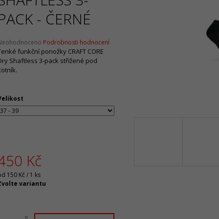
Původně:
2 090 Kč
Původně:
2 130 
PACK - ČERNÉ
Průměrné
Neohodnoceno
Podrobnosti hodnocení
hodnocení
Tenké funkční ponožky CRAFT CORE
produktu
Dry Shaftless 3-pack střižené pod
e
kotník.
,0
5
Velikost
vězdiček.
450 Kč
Měrná
od 150 Kč / 1 ks
ena:
Zvolte variantu