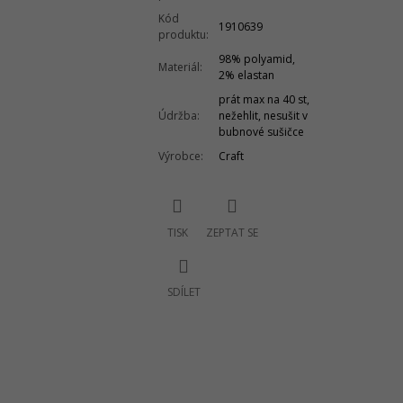
Kód
1910639
produktu
:
98% polyamid,
Materiál
:
2% elastan
prát max na 40 st,
Údržba
:
nežehlit, nesušit v
bubnové sušičce
Výrobce
:
Craft
TISK
ZEPTAT SE
SDÍLET