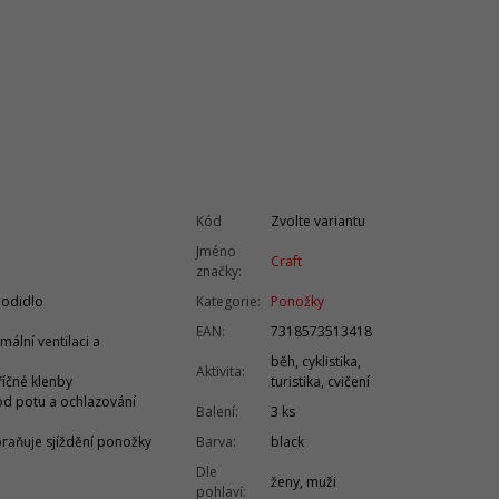
Kód
Zvolte variantu
Jméno
Craft
značky
:
hodidlo
Kategorie
:
Ponožky
EAN
:
7318573513418
mální ventilaci a
běh, cyklistika,
Aktivita
:
říčné klenby
turistika, cvičení
od potu a ochlazování
Balení
:
3 ks
raňuje sjíždění ponožky
Barva
:
black
Dle
ženy, muži
pohlaví
: