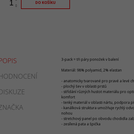
DO KOŠÍKU
POPIS
3-pack = tři páry ponožek v balení
Materiál: 98% polyamid, 2% elastan
HODNOCENÍ
- anatomicky tvarované pro pravé a levé c
- plochý šev v oblasti prstů
DISKUZE
- střídání různých hustot materiálu pro opti
komfort
- tenký materiál v oblasti nártu, podpora p
ZNAČKA
- kanálková struktura umožňuje rychlý odv
nohou
- stretchový panel po obvodu chodidla zab
- zesílená pata a špička