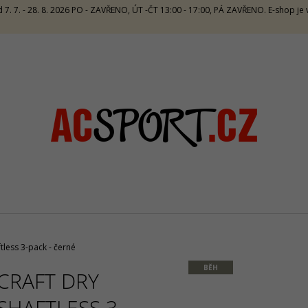
 7. 7. - 28. 8. 2026 PO - ZAVŘENO, ÚT -ČT 13:00 - 17:00, PÁ ZAVŘENO. E-shop j
CO POTŘEBUJETE NAJÍT?
HLEDAT
DOPORUČUJEME
tless 3-pack - černé
BĚH
CRAFT DRY
CRAZY TOP SIRIO W - LAKE
CRAZY SINGLET 
SHAFTLESS 3-
1 672 Kč
1 065 Kč