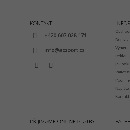
Z
Á
KONTAKT
INFO
P
Obchodn
A
+420 607 028 171
Doprav
T
Výměna 
Í
info@acsport.cz
Reklam
Jak nak
Velikost
Facebook
Instagram
Podmínk
Napište
Kontakt
PŘIJÍMÁME ONLINE PLATBY
FACE