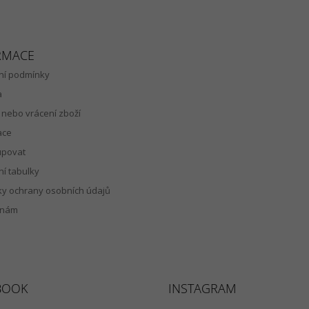
RMACE
í podmínky
a
nebo vrácení zboží
ace
upovat
ní tabulky
y ochrany osobních údajů
 nám
BOOK
INSTAGRAM