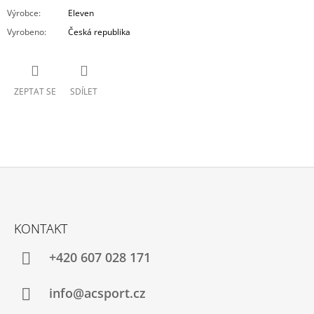
Výrobce
:
Eleven
Vyrobeno
:
Česká republika
ZEPTAT SE
SDÍLET
Z
Á
KONTAKT
P
A
+420 607 028 171
T
Í
info@acsport.cz