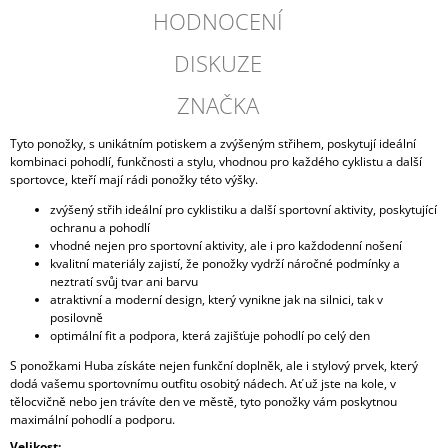
HODNOCENÍ
DISKUZE
ZNAČKA
Tyto ponožky, s unikátním potiskem a zvýšeným střihem, poskytují ideální
kombinaci pohodlí, funkčnosti a stylu, vhodnou pro každého cyklistu a další
sportovce, kteří mají rádi ponožky této výšky.
zvýšený střih ideální pro cyklistiku a další sportovní aktivity, poskytující
ochranu a pohodlí
vhodné nejen pro sportovní aktivity, ale i pro každodenní nošení
kvalitní materiály zajistí, že ponožky vydrží náročné podmínky a
neztratí svůj tvar ani barvu
atraktivní a moderní design, který vynikne jak na silnici, tak v
posilovně
optimální fit a podpora, která zajišťuje pohodlí po celý den
S ponožkami Huba získáte nejen funkční doplněk, ale i stylový prvek, který
dodá vašemu sportovnímu outfitu osobitý nádech. Ať už jste na kole, v
tělocvičně nebo jen trávíte den ve městě, tyto ponožky vám poskytnou
maximální pohodlí a podporu.
Velikost: