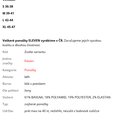
S 36-38
M 39-41
L 42-44
XL 45-47
Veškeré ponožky ELEVEN vyrábíme v ČR.
Zaručujeme jejich vysokou
kvalitu a dlouhou životnost.
Kód
Zvolte variantu
Jméno
Eleven
značky
:
Kategorie
:
Ponožky
Aktivita
:
běh
Barva
:
bílá s potiskem
Dle pohlaví
:
ženy
Složení
:
61% BAVLNA, 18% POLYAMID, 19% POLYESTER, 2% ELASTAN
Typ
:
zvýšené ponožky
Udržba
:
prát max na 40 st, nežehlit, nesušit v bubnové sušičce