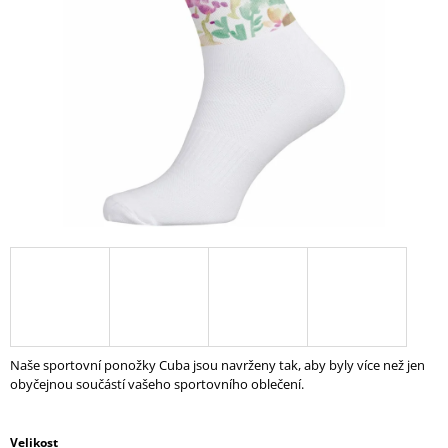
5
A
hvězdiček.
J
Í
T
?
HLEDAT
D
O
P
Naše sportovní ponožky Cuba jsou navrženy tak, aby byly více než jen
O
obyčejnou součástí vašeho sportovního oblečení.
R
U
Č
Velikost
U