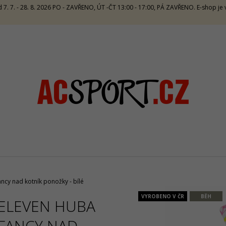
 7. 7. - 28. 8. 2026 PO - ZAVŘENO, ÚT -ČT 13:00 - 17:00, PÁ ZAVŘENO. E-shop j
CO POTŘEBUJETE NAJÍT?
HLEDAT
DOPORUČUJEME
ncy nad kotník ponožky - bílé
VYROBENO V ČR
BĚH
ELEVEN HUBA
CRAZY TOP SIRIO W - LAKE
CRAZY SINGLET 
FANCY NAD
1 672 Kč
1 065 Kč