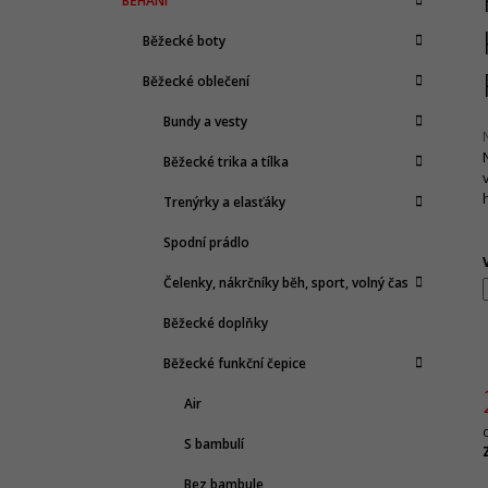
BĚHÁNÍ
T
A
kategorie
1 065 Kč
T
Původně:
2 130 Kč
R
Běžecké boty
E
A
G
Běžecké oblečení
N
O
R
N
Bundy a vesty
I
Í
E
Běžecké trika a tílka
P
j
A
Trenýrky a elasťáky
0
N
z
Spodní prádlo
E
h
Čelenky, nákrčníky běh, sport, volný čas
L
Běžecké doplňky
Běžecké funkční čepice
Air
S bambulí
c
Bez bambule