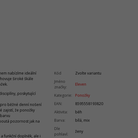
ihem nabízíme ideální
Kód
Zvolte variantu
yhovuje široké škále
Jméno
ožek.
Eleven
značky
:
sciplíny, poskytující
Kategorie
:
Ponožky
EAN
:
8595558193820
ak pro běžné denní nošení
é zajistí, že ponožky
Aktivita
:
běh
 barvu
Barva
:
bílá, mix
upoutá pozornost jak na
Dle
ženy
pohlaví
:
a funkční doplněk, ale i