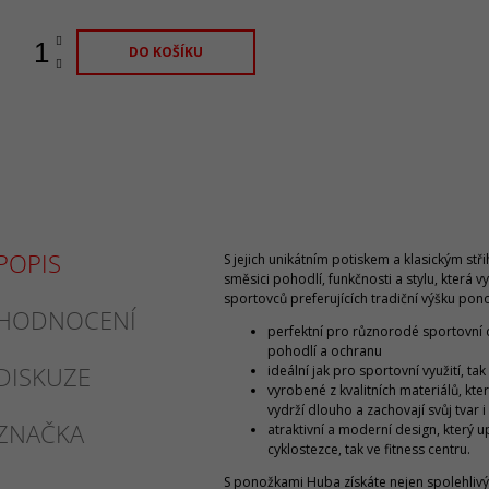
DO KOŠÍKU
POPIS
S jejich unikátním potiskem a klasickým stř
směsici pohodlí, funkčnosti a stylu, která v
sportovců preferujících tradiční výšku pon
HODNOCENÍ
perfektní pro různorodé sportovní di
pohodlí a ochranu
DISKUZE
ideální jak pro sportovní využití, t
vyrobené z kvalitních materiálů, kter
vydrží dlouho a zachovají svůj tvar i
ZNAČKA
atraktivní a moderní design, který 
cyklostezce, tak ve fitness centru.
S ponožkami Huba získáte nejen spolehlivý 