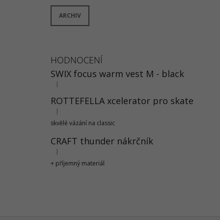
ARCHIV
HODNOCENÍ
SWIX focus warm vest M - black
|
Hodnocení produktu je 5 z 5 hvězdiček.
ROTTEFELLA xcelerator pro skate
|
Hodnocení produktu je 5 z 5 hvězdiček.
skvělé vázání na classic
CRAFT thunder nákrčník
|
Hodnocení produktu je 5 z 5 hvězdiček.
+ příjemný materiál