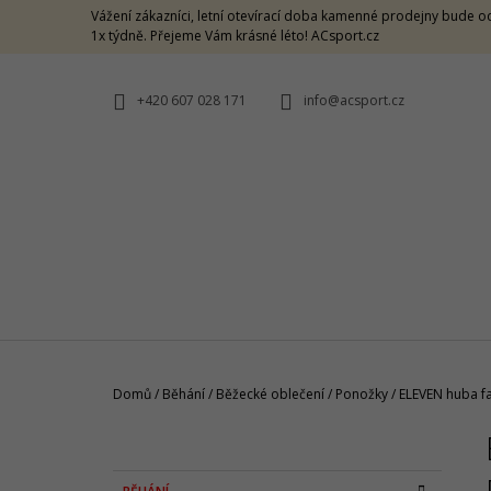
K
Přejít
Vážení zákazníci, letní otevírací doba kamenné prodejny bude od
na
O
1x týdně. Přejeme Vám krásné léto! ACsport.cz
ZPĚT
ZPĚT
obsah
DO
DO
Š
OBCHODU
OBCHODU
Í
+420 607 028 171
info@acsport.cz
K
Domů
/
Běhání
/
Běžecké oblečení
/
Ponožky
/
ELEVEN huba fa
P
O
CRAZY SINGLET THUNDER M -
S
CARAMELLO
K
Přeskočit