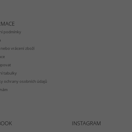
RMACE
í podmínky
a
nebo vrácení zboží
ace
upovat
ní tabulky
y ochrany osobních údajů
 nám
BOOK
INSTAGRAM