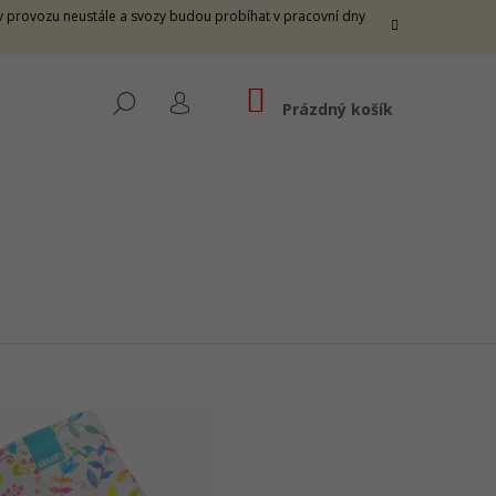
e v provozu neustále a svozy budou probíhat v pracovní dny
NÁKUPNÍ
HLEDAT
KOŠÍK
Prázdný košík
PŘIHLÁŠENÍ
THUNDER M - FIRE