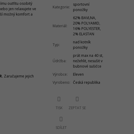
ímu outfitu osobitý
sportovní
Kategorie
:
 nebo jen relaxujete ve
ponožky
ší možný komfort a
62% BAVLNA,
20% POLYAMID,
Materiál
:
16% POLYESTER,
2% ELASTAN
nad kotník
Typ
:
ponožky
prát max na 40 st,
Údržba
:
nežehlit, nesušit v
bubnové sušičce
Výrobce
:
Eleven
R.
Zaručujeme jejich
Vyrobeno
:
Česká republika
TISK
ZEPTAT SE
SDÍLET