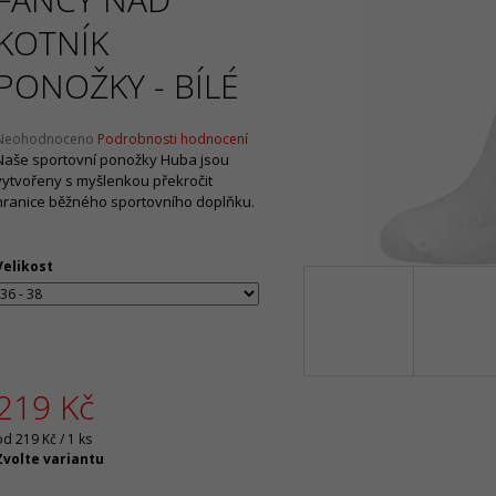
Původně:
2 090 Kč
Původně:
2 130 
KOTNÍK
PONOŽKY - BÍLÉ
Průměrné
Neohodnoceno
Podrobnosti hodnocení
hodnocení
Naše sportovní ponožky Huba jsou
produktu
vytvořeny s myšlenkou překročit
e
hranice běžného sportovního doplňku.
,0
5
Velikost
vězdiček.
219 Kč
Měrná
od 219 Kč / 1 ks
ena:
Zvolte variantu