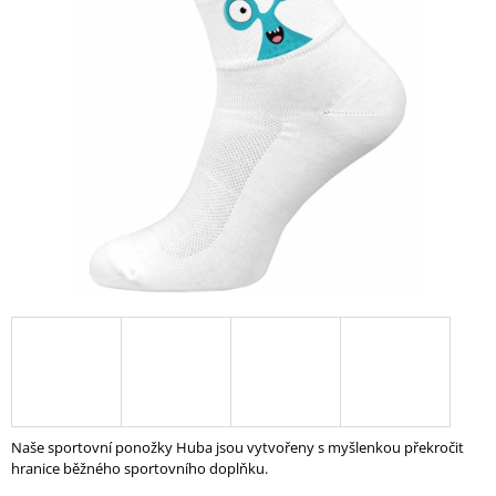
0,0
A
z
5
J
hvězdiček.
Í
T
?
HLEDAT
D
O
P
O
R
Naše sportovní ponožky Huba jsou vytvořeny s myšlenkou překročit
U
hranice běžného sportovního doplňku.
Č
U