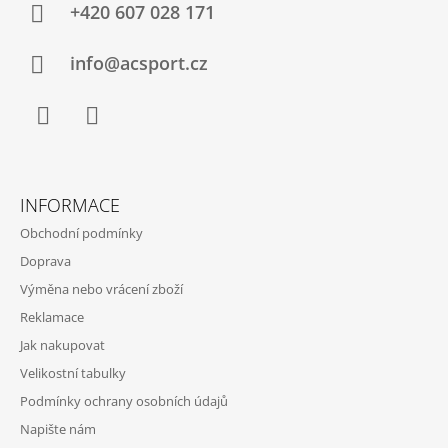
A
+420 607 028 171
T
Í
info@acsport.cz
Facebook
Instagram
INFORMACE
Obchodní podmínky
Doprava
Výměna nebo vrácení zboží
Reklamace
Jak nakupovat
Velikostní tabulky
Podmínky ochrany osobních údajů
Napište nám