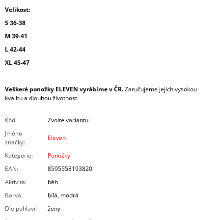
Velikost:
S 36-38
M 39-41
L 42-44
XL 45-47
Veškeré ponožky ELEVEN vyrábíme v ČR.
Zaručujeme jejich vysokou
kvalitu a dlouhou životnost.
Kód
Zvolte variantu
Jméno
Eleven
značky
:
Kategorie
:
Ponožky
EAN
:
8595558193820
Aktivita
:
běh
Barva
:
bílá, modrá
Dle pohlaví
:
ženy