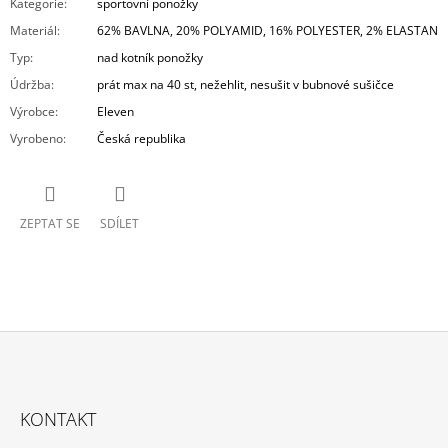
Kategorie
:
sportovní ponožky
Materiál
:
62% BAVLNA, 20% POLYAMID, 16% POLYESTER, 2% ELASTAN
Typ
:
nad kotník ponožky
Údržba
:
prát max na 40 st, nežehlit, nesušit v bubnové sušičce
Výrobce
:
Eleven
Vyrobeno
:
Česká republika
ZEPTAT SE
SDÍLET
Z
Á
KONTAKT
P