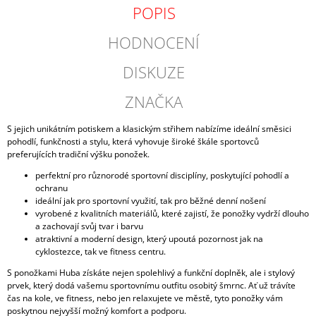
POPIS
HODNOCENÍ
DISKUZE
ZNAČKA
S jejich unikátním potiskem a klasickým střihem nabízíme ideální směsici
pohodlí, funkčnosti a stylu, která vyhovuje široké škále sportovců
preferujících tradiční výšku ponožek.
perfektní pro různorodé sportovní disciplíny, poskytující pohodlí a
ochranu
ideální jak pro sportovní využití, tak pro běžné denní nošení
vyrobené z kvalitních materiálů, které zajistí, že ponožky vydrží dlouho
a zachovají svůj tvar i barvu
atraktivní a moderní design, který upoutá pozornost jak na
cyklostezce, tak ve fitness centru.
S ponožkami Huba získáte nejen spolehlivý a funkční doplněk, ale i stylový
prvek, který dodá vašemu sportovnímu outfitu osobitý šmrnc. Ať už trávíte
čas na kole, ve fitness, nebo jen relaxujete ve městě, tyto ponožky vám
poskytnou nejvyšší možný komfort a podporu.