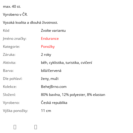
max. 40 st.
Vyrobeno v ČR.
Vysoká kvalita a dlouhá životnost.
Kód
Zvolte variantu
Jméno značky
:
Endurance
Kategorie
:
Ponožky
Záruka
:
2 roky
Aktivita
:
běh, cyklistika, turistika, cvičení
Barva
:
bílá/červená
Dle pohlaví
:
ženy, muži
Kolekce
:
BehejBrno.com
Složení
:
80% bavlna, 12% polyester, 8% elastan
Vyrobeno
:
Česká republika
Výška ponožky
:
11 cm