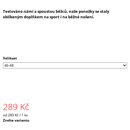
J
E
Testováno námi a spoustou běžců, naše ponožky se staly
M
oblíbeným doplňkem na sport i na běžné nošení.
E
CRAZY
SINGLET
THUNDER
M
-
Velikost
CARAMELLO
1
065
Kč
Původně:
2
130
Kč
289 Kč
Měrná
od 289 Kč / 1 ks
cena:
Zvolte variantu