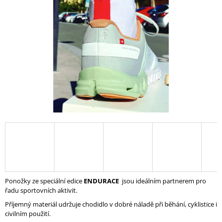
5
A
hvězdiček.
J
Í
T
?
HLEDAT
D
O
P
Ponožky ze speciální edice
ENDURACE
jsou ideálním partnerem pro
O
řadu sportovních aktivit.
R
U
Příjemný materiál udržuje chodidlo v dobré náladě při běhání, cyklistice i
Č
civilním použití.
U