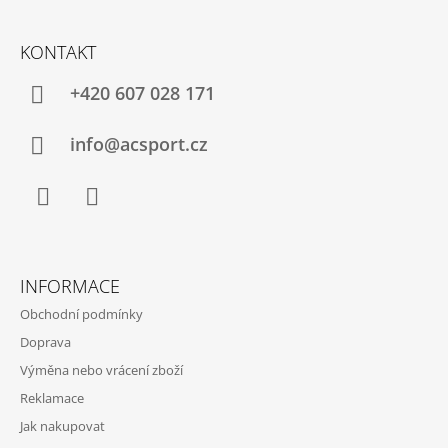
Z
Á
KONTAKT
P
A
+420 607 028 171
T
Í
info@acsport.cz
Facebook
Instagram
INFORMACE
Obchodní podmínky
Doprava
Výměna nebo vrácení zboží
Reklamace
Jak nakupovat