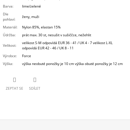
Barva
:
lime/zelené
Dle
ženy, muži
pohlaví
:
Materiál
:
Nylon 85%, elastan 15%
Údržba
:
prát max. 30 st, nesušit v sušiččce, nežehlit
velikost S-M odpovídá EUR 36 - 41 / UK 4 - 7 velikost L-XL
Velikost
:
odpovídá EUR 42 - 46 / UK 8 - 11
Výrobce
:
Force
Výška
:
výška neobuté ponožky je 10 cm výška obuté ponožky je 12 cm
ZEPTAT SE
SDÍLET