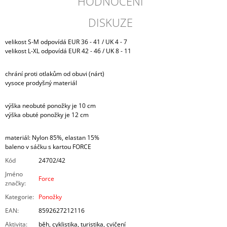
HODNOCENÍ
DISKUZE
velikost S-M odpovídá EUR 36 - 41 / UK 4 - 7
velikost L-XL odpovídá EUR 42 - 46 / UK 8 - 11
chrání proti otlakům od obuvi (nárt)
vysoce prodyšný materiál
výška neobuté ponožky je 10 cm
výška obuté ponožky je 12 cm
materiál: Nylon 85%, elastan 15%
baleno v sáčku s kartou FORCE
Kód
24702/42
Jméno
Force
značky
:
Kategorie
:
Ponožky
EAN
:
8592627212116
Aktivita
:
běh, cyklistika, turistika, cvičení