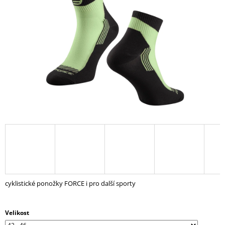
5
A
hvězdiček.
J
Í
T
?
HLEDAT
D
O
P
cyklistické ponožky FORCE i pro další sporty
O
R
U
Velikost
Č
U