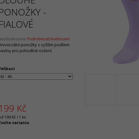
Původně:
2 090 Kč
Původně:
2 130 
PONOŽKY -
FIALOVÉ
Průměrné
Neohodnoceno
Podrobnosti hodnocení
hodnocení
Univerzální ponožky s vyšším podílem
produktu
bavlny pro pohodlné nošení.
e
,0
Velikost
5
vězdiček.
199 Kč
Měrná
od 199 Kč / 1 ks
ena:
Zvolte variantu