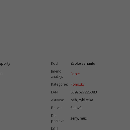
 sporty
Kód
Zvolte variantu
7
Jméno
11
Force
značky
:
Kategorie
:
Ponožky
EAN
:
8592627225383
Aktivita
:
běh, cyklistika
Barva
:
fialová
Dle
ženy, muži
pohlaví
:
Kód