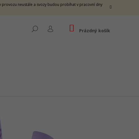
e v provozu neustále a svozy budou probíhat v pracovní dny
NÁKUPNÍ
HLEDAT
KOŠÍK
Prázdný košík
PŘIHLÁŠENÍ
THUNDER M - FIRE