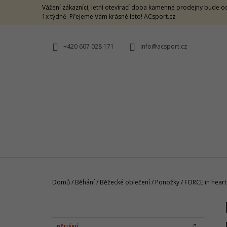
K
Přejít
Vážení zákazníci, letní otevírací doba kamenné prodejny bude od
na
O
1x týdně. Přejeme Vám krásné léto! ACsport.cz
ZPĚT
ZPĚT
obsah
DO
DO
Š
OBCHODU
OBCHODU
Í
+420 607 028 171
info@acsport.cz
K
Domů
/
Běhání
/
Běžecké oblečení
/
Ponožky
/
FORCE in heart
P
O
CRAZY SINGLET THUNDER M -
S
CARAMELLO
K
Přeskočit