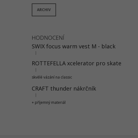
ARCHIV
HODNOCENÍ
SWIX focus warm vest M - black
|
Hodnocení produktu je 5 z 5 hvězdiček.
ROTTEFELLA xcelerator pro skate
|
Hodnocení produktu je 5 z 5 hvězdiček.
skvělé vázání na classic
CRAFT thunder nákrčník
|
Hodnocení produktu je 5 z 5 hvězdiček.
+ příjemný materiál