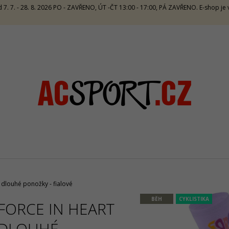
 7. 7. - 28. 8. 2026 PO - ZAVŘENO, ÚT -ČT 13:00 - 17:00, PÁ ZAVŘENO. E-shop j
CO POTŘEBUJETE NAJÍT?
HLEDAT
DOPORUČUJEME
 dlouhé ponožky - fialové
BĚH
CYKLISTIKA
FORCE IN HEART
CRAZY TOP SIRIO W - LAKE
CRAZY SINGLET 
DLOUHÉ
1 672 Kč
1 065 Kč