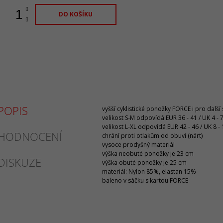
DO KOŠÍKU
POPIS
vyšší cyklistické ponožky FORCE i pro další
velikost S-M odpovídá EUR 36 - 41 / UK 4 - 
velikost L-XL odpovídá EUR 42 - 46 / UK 8 - 
HODNOCENÍ
chrání proti otlakům od obuvi (nárt)
vysoce prodyšný materiál
výška neobuté ponožky je 23 cm
DISKUZE
výška obuté ponožky je 25 cm
materiál: Nylon 85%, elastan 15%
baleno v sáčku s kartou FORCE