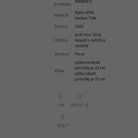
90085872
produktu
:
Nylon 85%,
Materiál
:
elastan 15%
Sezóna
:
2025
prát max. 30 st,
Údržba
:
nesušit v sušiččce,
nežehlit
Výrobce
:
Force
výška neobuté
ponožky je 23 cm
Výška
:
výška obuté
ponožky je 25 cm
TISK
ZEPTAT SE
SDÍLET