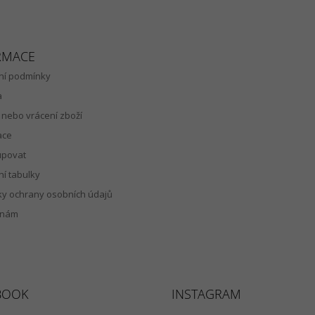
RMACE
í podmínky
a
nebo vrácení zboží
ace
upovat
ní tabulky
y ochrany osobních údajů
 nám
BOOK
INSTAGRAM