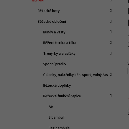
BĚHÁNÍ
T
A
kategorie
1 065 Kč
T
Původně:
2 130 Kč
R
Běžecké boty
E
A
G
Běžecké oblečení
N
O
R
N
Bundy a vesty
I
Í
E
Běžecké trika a tílka
P
j
A
Trenýrky a elasťáky
0
N
z
Spodní prádlo
E
h
Čelenky, nákrčníky běh, sport, volný čas
L
Běžecké doplňky
Běžecké funkční čepice
Air
c
S bambulí
Bez bambule