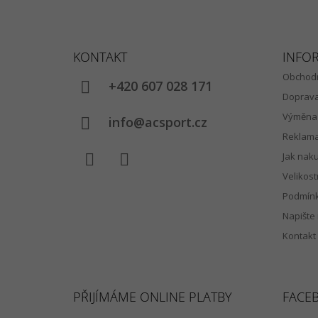
Z
Á
KONTAKT
INFO
P
Obchodn
A
+420 607 028 171
Doprav
T
Výměna 
Í
info@acsport.cz
Reklam
Jak nak
Velikost
Facebook
Instagram
Podmínk
Napište
Kontakt
PŘIJÍMÁME ONLINE PLATBY
FACE