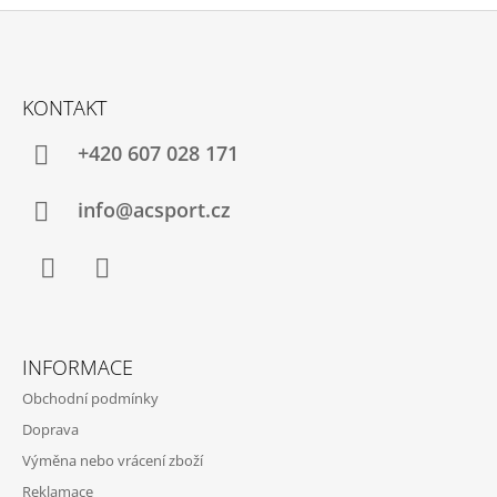
Z
Á
KONTAKT
P
A
+420 607 028 171
T
Í
info@acsport.cz
Facebook
Instagram
INFORMACE
Obchodní podmínky
Doprava
Výměna nebo vrácení zboží
Reklamace