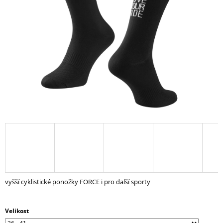
5
A
hvězdiček.
J
Í
T
?
HLEDAT
D
O
P
vyšší cyklistické ponožky FORCE i pro další sporty
O
R
U
Velikost
Č
U