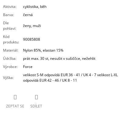
Aktivita
:
cyklistika, běh
Barva
:
černá
Dle
ženy, muži
pohlaví
:
Kód
90085808
produktu
:
Materiál
:
Nylon 85%, elastan 15%
Údržba
:
prát max. 30 st, nesušit v sušiččce, nežehlit
Výrobce
:
Force
velikost S-M odpovídá EUR 36 - 41 / UK 4 - 7 velikost L-XL
Výška
:
odpovídá EUR 42 - 46 / UK 8 - 11
ZEPTAT SE
SDÍLET