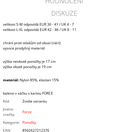
HODNOCENÍ
DISKUZE
velikost S-M odpovídá EUR 36 - 41 / UK 4 - 7
velikost L-XL odpovídá EUR 42 - 46 / UK 8 - 11
chrání proti otlakům od obuvi (nárt)
vysoce prodyšný materiál
výška neobuté ponožky je 17 cm
výška obuté ponožky je 19 cm
materiál:
Nylon 85%, elastan 15%
baleno v sáčku s kartou FORCE
Kód
Zvolte variantu
Jméno
Force
značky
:
Kategorie
:
Ponožky
EAN
:
8592627212376