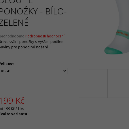
2 099 Kč
1 065 Kč
Původně:
4 199 Kč
Původně:
2 130 
PONOŽKY - BÍLO-
ZELENÉ
Průměrné
Neohodnoceno
Podrobnosti hodnocení
hodnocení
Univerzální ponožky s vyšším podílem
produktu
bavlny pro pohodlné nošení.
e
,0
Velikost
5
vězdiček.
199 Kč
Měrná
od 199 Kč / 1 ks
ena:
Zvolte variantu