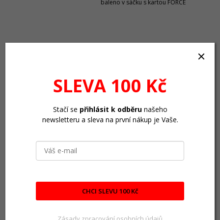
baleno v sáčku s kartou FORCE
SLEVA 100 Kč
Stačí se
přihlásit k odběru
našeho
newsletteru a sleva na první nákup je Vaše.
CHCI SLEVU 100 Kč
Zásady zpracování osobních údajů