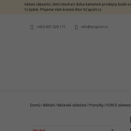
K
Přejít
Vážení zákazníci, letní otevírací doba kamenné prodejny bude od
na
O
1x týdně. Přejeme Vám krásné léto! ACsport.cz
ZPĚT
ZPĚT
obsah
DO
DO
Š
OBCHODU
OBCHODU
Í
+420 607 028 171
info@acsport.cz
K
Domů
/
Běhání
/
Běžecké oblečení
/
Ponožky
/
FORCE slanted 
P
O
ON LIGHTWEIGHT CAP ROCK
S
K
Přeskočit
1 190 Kč