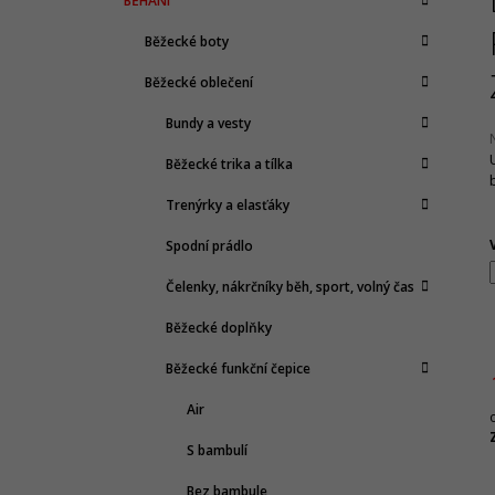
BĚHÁNÍ
T
A
kategorie
T
R
Běžecké boty
E
A
G
Běžecké oblečení
N
O
R
N
Bundy a vesty
I
Í
E
Běžecké trika a tílka
P
j
A
Trenýrky a elasťáky
0
N
z
Spodní prádlo
E
h
Čelenky, nákrčníky běh, sport, volný čas
L
Běžecké doplňky
Běžecké funkční čepice
Air
c
S bambulí
Bez bambule