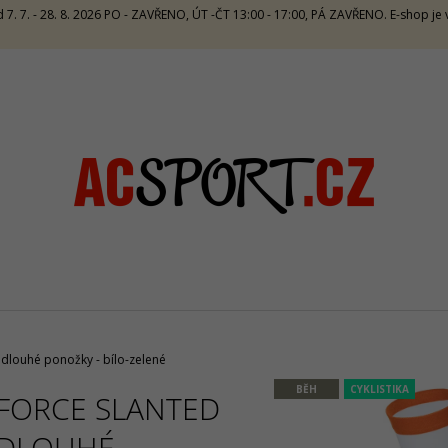
 7. 7. - 28. 8. 2026 PO - ZAVŘENO, ÚT -ČT 13:00 - 17:00, PÁ ZAVŘENO. E-shop j
CO POTŘEBUJETE NAJÍT?
HLEDAT
DOPORUČUJEME
dlouhé ponožky - bílo-zelené
BĚH
CYKLISTIKA
FORCE SLANTED
SALMING RECOIL PRIME 2 UNISEX -
CRAZY SINGLET
ORANGE/BLUE
CARAMELLO
DLOUHÉ