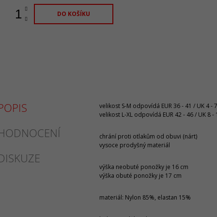
DO KOŠÍKU
POPIS
velikost S-M odpovídá EUR 36 - 41 / UK 4 - 
velikost L-XL odpovídá EUR 42 - 46 / UK 8 - 
HODNOCENÍ
chrání proti otlakům od obuvi (nárt)
vysoce prodyšný materiál
DISKUZE
výška neobuté ponožky je 16 cm
výška obuté ponožky je 17 cm
materiál: Nylon 85%, elastan 15%