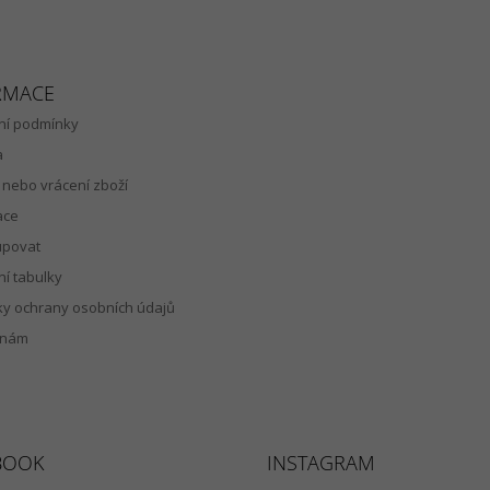
RMACE
í podmínky
a
nebo vrácení zboží
ace
upovat
ní tabulky
y ochrany osobních údajů
 nám
BOOK
INSTAGRAM