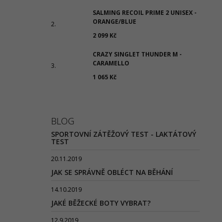
SALMING RECOIL PRIME 2 UNISEX -
ORANGE/BLUE
2 099 Kč
CRAZY SINGLET THUNDER M -
CARAMELLO
1 065 Kč
BLOG
SPORTOVNÍ ZÁTĚŽOVÝ TEST - LAKTÁTOVÝ
TEST
20.11.2019
JAK SE SPRÁVNĚ OBLÉCT NA BĚHÁNÍ
14.10.2019
JAKÉ BĚŽECKÉ BOTY VYBRAT?
12.9.2019