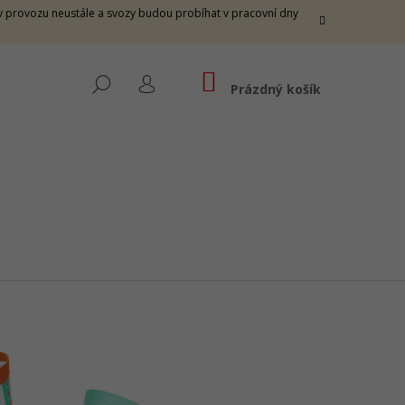
e v provozu neustále a svozy budou probíhat v pracovní dny
NÁKUPNÍ
HLEDAT
KOŠÍK
Prázdný košík
PŘIHLÁŠENÍ
 THUNDER M -