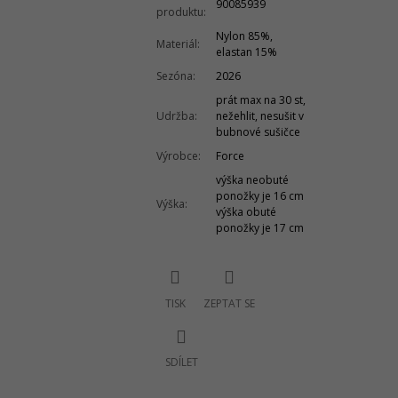
90085939
produktu
:
Nylon 85%,
Materiál
:
elastan 15%
Sezóna
:
2026
prát max na 30 st,
Udržba
:
nežehlit, nesušit v
bubnové sušičce
Výrobce
:
Force
výška neobuté
ponožky je 16 cm
Výška
:
výška obuté
ponožky je 17 cm
TISK
ZEPTAT SE
SDÍLET