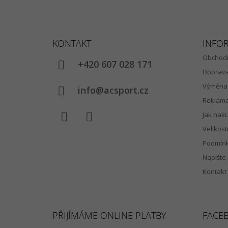
Z
Á
KONTAKT
INFO
P
Obchodn
A
+420 607 028 171
Doprav
T
Výměna 
Í
info@acsport.cz
Reklam
Jak nak
Velikost
Facebook
Instagram
Podmínk
Napište
Kontakt
PŘIJÍMÁME ONLINE PLATBY
FACE