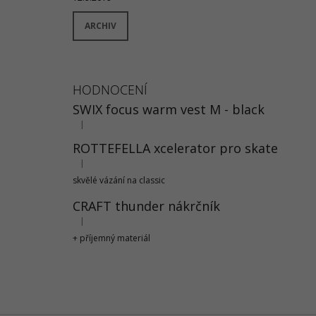
ARCHIV
HODNOCENÍ
SWIX focus warm vest M - black
|
Hodnocení produktu je 5 z 5 hvězdiček.
ROTTEFELLA xcelerator pro skate
|
Hodnocení produktu je 5 z 5 hvězdiček.
skvělé vázání na classic
CRAFT thunder nákrčník
|
Hodnocení produktu je 5 z 5 hvězdiček.
+ příjemný materiál