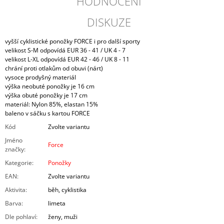
HODNOCENÍ
DISKUZE
vyšší cyklistické ponožky FORCE i pro další sporty
velikost S-M odpovídá EUR 36 - 41 / UK 4 - 7
velikost L-XL odpovídá EUR 42 - 46 / UK 8 - 11
chrání proti otlakům od obuvi (nárt)
vysoce prodyšný materiál
výška neobuté ponožky je 16 cm
výška obuté ponožky je 17 cm
materiál: Nylon 85%, elastan 15%
baleno v sáčku s kartou FORCE
Kód
Zvolte variantu
Jméno
Force
značky
:
Kategorie
:
Ponožky
EAN
:
Zvolte variantu
Aktivita
:
běh, cyklistika
Barva
:
limeta
Dle pohlaví
:
ženy, muži