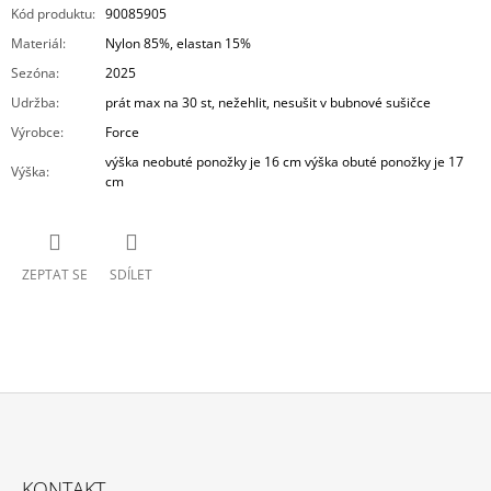
Kód produktu
:
90085905
Materiál
:
Nylon 85%, elastan 15%
Sezóna
:
2025
Udržba
:
prát max na 30 st, nežehlit, nesušit v bubnové sušičce
Výrobce
:
Force
výška neobuté ponožky je 16 cm výška obuté ponožky je 17
Výška
:
cm
ZEPTAT SE
SDÍLET
Z
Á
KONTAKT