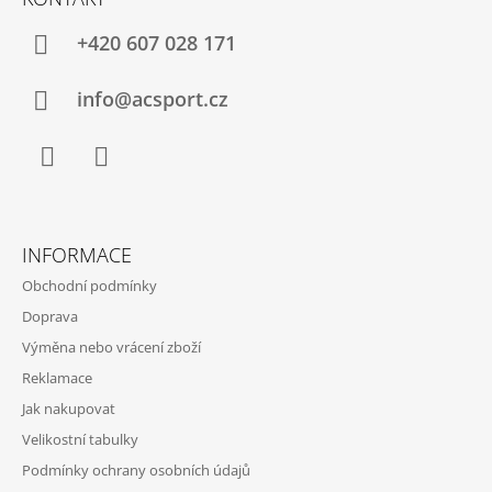
P
A
+420 607 028 171
T
Í
info@acsport.cz
Facebook
Instagram
INFORMACE
Obchodní podmínky
Doprava
Výměna nebo vrácení zboží
Reklamace
Jak nakupovat
Velikostní tabulky
Podmínky ochrany osobních údajů