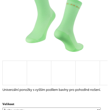
5
A
hvězdiček.
J
Í
T
?
HLEDAT
D
O
P
Univerzální ponožky s vyšším podílem bavlny pro pohodlné nošení.
O
R
U
Velikost
Č
U