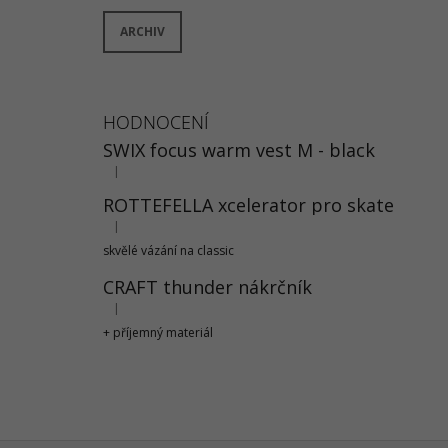
ARCHIV
HODNOCENÍ
SWIX focus warm vest M - black
|
Hodnocení produktu je 5 z 5 hvězdiček.
ROTTEFELLA xcelerator pro skate
|
Hodnocení produktu je 5 z 5 hvězdiček.
skvělé vázání na classic
CRAFT thunder nákrčník
|
Hodnocení produktu je 5 z 5 hvězdiček.
+ příjemný materiál