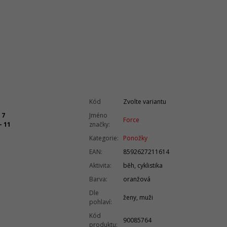
Kód
Zvolte variantu
 7
Jméno
Force
- 11
značky
:
Kategorie
:
Ponožky
EAN
:
8592627211614
Aktivita
:
běh, cyklistika
Barva
:
oranžová
Dle
ženy, muži
pohlaví
:
Kód
90085764
produktu
: