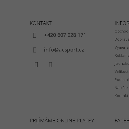
Z
Á
KONTAKT
INFO
P
Obchodn
A
+420 607 028 171
Doprav
T
Výměna 
Í
info@acsport.cz
Reklam
Jak nak
Velikost
Facebook
Instagram
Podmínk
Napište
Kontakt
PŘIJÍMÁME ONLINE PLATBY
FACE