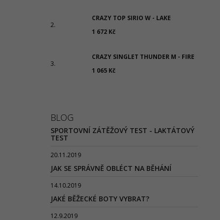
CRAZY TOP SIRIO W - LAKE
1 672 Kč
CRAZY SINGLET THUNDER M - FIRE
1 065 Kč
BLOG
SPORTOVNÍ ZÁTĚŽOVÝ TEST - LAKTÁTOVÝ
TEST
20.11.2019
JAK SE SPRÁVNĚ OBLÉCT NA BĚHÁNÍ
14.10.2019
JAKÉ BĚŽECKÉ BOTY VYBRAT?
12.9.2019