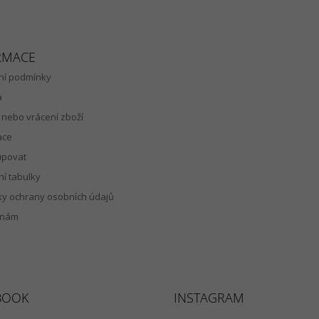
RMACE
í podmínky
a
nebo vrácení zboží
ace
upovat
ní tabulky
y ochrany osobních údajů
 nám
BOOK
INSTAGRAM