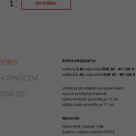
DO KOŠÍKU
POPIS
POPIS PRODUKTU:
velikost
S-M
odpovídá
EUR 36 - 41 / UK 4 -
velikost
L-XL
odpovídá
EUR 42 - 46 / UK 8 
HODNOCENÍ
chrání proti otlakům od obuvi (nárt)
DISKUZE
vysoce prodyšný materiál
výška neobuté ponožky je 15 cm
výška obuté ponožky je 17 cm
Materiál:
Nylon 85%, elastan 15%.
baleno v sáčku s kartou FORCE