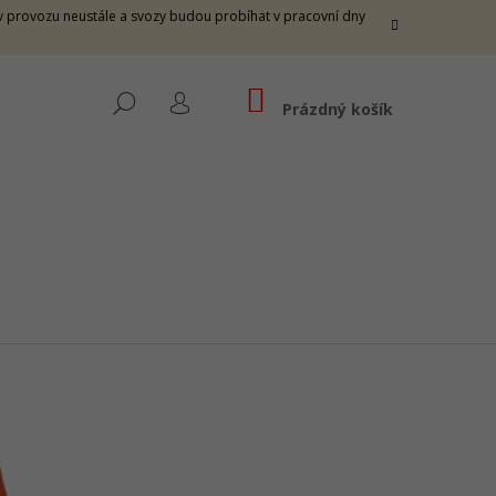
e v provozu neustále a svozy budou probíhat v pracovní dny
NÁKUPNÍ
HLEDAT
KOŠÍK
Prázdný košík
PŘIHLÁŠENÍ
THUNDER M - FIRE