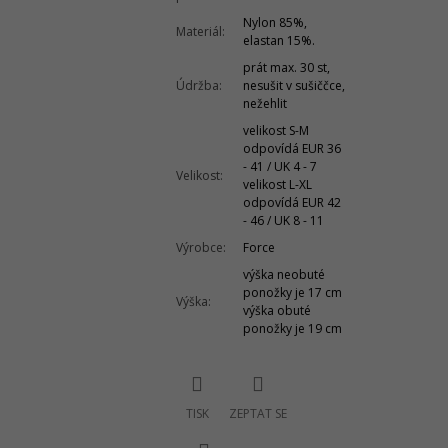
Nylon 85%,
Materiál
:
elastan 15%.
prát max. 30 st,
Údržba
:
nesušit v sušiččce,
nežehlit
velikost S-M
odpovídá EUR 36
- 41 / UK 4 - 7
Velikost
:
velikost L-XL
odpovídá EUR 42
- 46 / UK 8 - 11
Výrobce
:
Force
výška neobuté
ponožky je 17 cm
Výška
:
výška obuté
ponožky je 19 cm
TISK
ZEPTAT SE