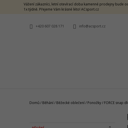
K
Přejít
Vážení zákazníci, letní otevírací doba kamenné prodejny bude od
na
O
1x týdně. Přejeme Vám krásné léto! ACsport.cz
ZPĚT
ZPĚT
obsah
DO
DO
Š
OBCHODU
OBCHODU
Í
+420 607 028 171
info@acsport.cz
K
Domů
/
Běhání
/
Běžecké oblečení
/
Ponožky
/
FORCE snap dl
P
O
CRAZY SINGLET THUNDER M -
S
CARAMELLO
K
Přeskočit