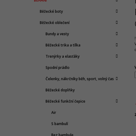
BĚHÁNÍ
T
A
kategorie
1 065 Kč
T
Původně:
2 130 Kč
R
Běžecké boty
E
A
G
Běžecké oblečení
N
O
R
N
Bundy a vesty
I
Í
E
Běžecké trika a tílka
P
j
A
Trenýrky a elasťáky
0
N
z
Spodní prádlo
E
h
Čelenky, nákrčníky běh, sport, volný čas
L
Běžecké doplňky
Běžecké funkční čepice
Air
c
S bambulí
Bez bambule