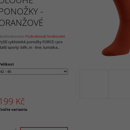
Původně:
2 090 Kč
Původně:
2 130 
PONOŽKY -
ORANŽOVÉ
Průměrné
Neohodnoceno
Podrobnosti hodnocení
hodnocení
Vyšší cyklistické ponožky FORCE i pro
produktu
další sporty: běh, in - line, turistika...
e
,0
Velikost
5
vězdiček.
199 Kč
Měrná
Zvolte variantu
ena: