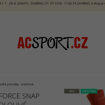
 7. 7. - 28. 8. 2026 PO - ZAVŘENO, ÚT -ČT 13:00 - 17:00, PÁ ZAVŘENO. E-shop j
CO POTŘEBUJETE NAJÍT?
HLEDAT
DOPORUČUJEME
ouhé ponožky - oranžové
BĚH
CYKLISTIKA
FORCE SNAP
CRAZY TOP SIRIO W - LAKE
CRAZY SINGLET 
DLOUHÉ
1 672 Kč
1 065 Kč