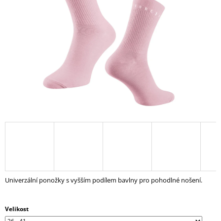
5
A
hvězdiček.
J
Í
T
?
HLEDAT
D
O
P
Univerzální ponožky s vyšším podílem bavlny pro pohodlné nošení.
O
R
U
Velikost
Č
U