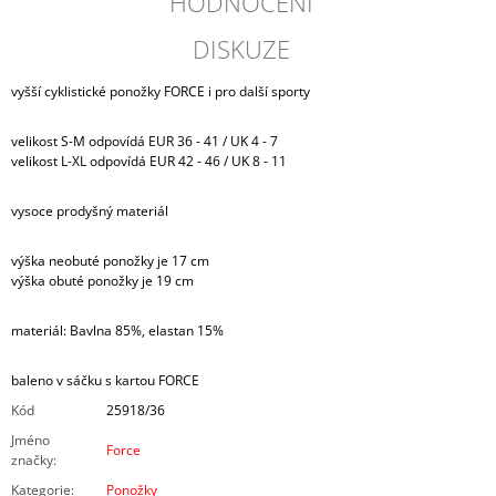
HODNOCENÍ
DISKUZE
vyšší cyklistické ponožky FORCE i pro další sporty
velikost S-M odpovídá EUR 36 - 41 / UK 4 - 7
velikost L-XL odpovídá EUR 42 - 46 / UK 8 - 11
vysoce prodyšný materiál
výška neobuté ponožky je 17 cm
výška obuté ponožky je 19 cm
materiál: Bavlna 85%, elastan 15%
baleno v sáčku s kartou FORCE
Kód
25918/36
Jméno
Force
značky
:
Kategorie
:
Ponožky