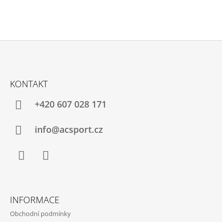
Z
Á
KONTAKT
P
A
+420 607 028 171
T
Í
info@acsport.cz
Facebook
Instagram
INFORMACE
Obchodní podmínky