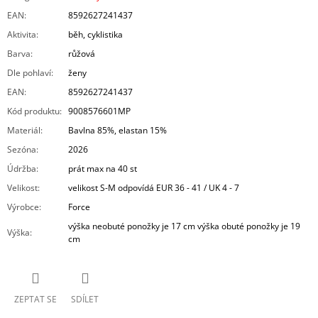
EAN
:
8592627241437
Aktivita
:
běh, cyklistika
Barva
:
růžová
Dle pohlaví
:
ženy
EAN
:
8592627241437
Kód produktu
:
9008576601MP
Materiál
:
Bavlna 85%, elastan 15%
Sezóna
:
2026
Údržba
:
prát max na 40 st
Velikost
:
velikost S-M odpovídá EUR 36 - 41 / UK 4 - 7
Výrobce
:
Force
výška neobuté ponožky je 17 cm výška obuté ponožky je 19
Výška
:
cm
ZEPTAT SE
SDÍLET