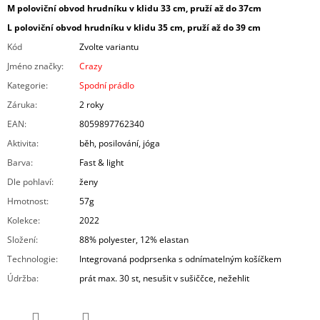
M poloviční obvod hrudníku v klidu 33 cm, pruží až do 37cm
L poloviční obvod hrudníku v klidu 35 cm, pruží až do 39 cm
Kód
Zvolte variantu
Jméno značky
:
Crazy
Kategorie
:
Spodní prádlo
Záruka
:
2 roky
EAN
:
8059897762340
Aktivita
:
běh, posilování, jóga
Barva
:
Fast & light
Dle pohlaví
:
ženy
Hmotnost
:
57g
Kolekce
:
2022
Složení
:
88% polyester, 12% elastan
Technologie
:
Integrovaná podprsenka s odnímatelným košíčkem
Údržba
:
prát max. 30 st, nesušit v sušiččce, nežehlit