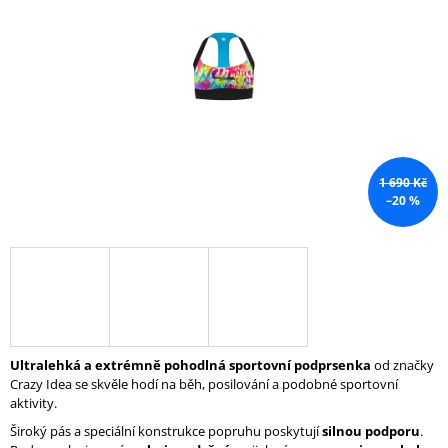
5
A
hvězdiček.
J
Í
T
?
1 690 Kč
–20 %
HLEDAT
D
O
P
Ultralehká a extrémně pohodlná sportovní podprsenka
od značky
O
Crazy Idea se skvěle hodí na běh, posilování a podobné sportovní
R
aktivity.
U
Č
Široký pás a speciální konstrukce popruhu poskytují
silnou podporu
.
U