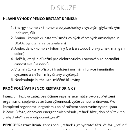
DISKUZE
HLAVNÍ VÝHODY PENCO RESTART DRINKU:
Energy - komplex (mono- a polysacharidy s vysokým glykemickým
indexem, GI)
Amino - komplex (instantní směs volných větvených aminokyselin
BCAA, L-glutamin a beta-alanin)
Antioxidant - komplex (vitamíny C a E a stopové prvky zinek, mangan,
selen)
Hořčík, který je důležitý pro elektrolytickou rovnováhu a normální
činnost svalů a nervů
Vitamín C, který přispívá k udržení normální funkce imunitního
systému a snížení míry únavy a vyčerpání
Neobsahuje laktózu ani mléčné bílkoviny
PROČ POUŽÍVAT PENCO RESTART DRINK ?
Intenzivní fyzická zátěž bez účinné regenerace může vyvolat přetížení
organismu, spojené se ztrátou výkonnosti, vyčerpaností a únavou. Pro
kompletní regeneraci organismu po náročném sportovním výkonu jsou
klíčové 3 fáze; obnovení energetických zásob „refuel“ fáze, doplnění tekutin
„rehydrate“ fáze a odpočinek „rest“.
®
PENCO
Restart Drink
zabezpečí „refuel“ i „rehydrate“ fázi. Ve fázi „refuel“