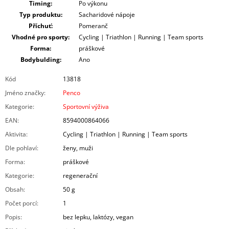
Timing:
Po výkonu
Typ produktu:
Sacharidové nápoje
Příchuť:
Pomeranč
Vhodné pro sporty:
Cycling | Triathlon | Running | Team sports
Forma:
práškové
Bodybulding:
Ano
Kód
13818
Jméno značky
:
Penco
Kategorie
:
Sportovní výživa
EAN
:
8594000864066
Aktivita
:
Cycling | Triathlon | Running | Team sports
Dle pohlaví
:
ženy, muži
Forma
:
práškové
Kategorie
:
regenerační
Obsah
:
50 g
Počet porcí
:
1
Popis
:
bez lepku, laktózy, vegan