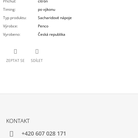
Příchuť
:
citrón
Timing
:
po výkonu
Typ produktu
:
Sacharidové nápoje
Výrobce
:
Penco
Vyrobeno
:
Česká republika
ZEPTAT SE
SDÍLET
Z
Á
KONTAKT
P
A
+420 607 028 171