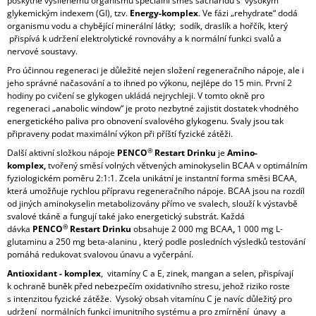
poskytne vysílenému organismu speciální směs sacharidů s vysokým
glykemickým indexem (GI), tzv.
Energy-komplex
. Ve fázi „rehydrate“ dodá
organismu vodu a chybějící minerální látky; sodík, draslík a hořčík, který
přispívá k udržení elektrolytické rovnováhy a k normální funkci svalů a
nervové soustavy.
Pro účinnou regeneraci je důležité nejen složení regeneračního nápoje, ale i
jeho správné načasování a to ihned po výkonu, nejlépe do 15 min. První 2
hodiny po cvičení se glykogen ukládá nejrychleji. V tomto okně pro
regeneraci „anabolic window“ je proto nezbytné zajistit dostatek vhodného
energetického paliva pro obnovení svalového glykogenu. Svaly jsou tak
připraveny podat maximální výkon při příští fyzické zátěži.
®
Další aktivní složkou nápoje
PENCO
Restart Drinku
je
Amino-
komplex,
tvořený směsí volných větvených aminokyselin BCAA v optimálním
fyziologickém poměru 2:1:1. Zcela unikátní je instantní forma směsi BCAA,
která umožňuje rychlou přípravu regeneračního nápoje. BCAA jsou na rozdíl
od jiných aminokyselin metabolizovány přímo ve svalech, slouží k výstavbě
svalové tkáně a fungují také jako energetický substrát. Každá
®
dávka
PENCO
Restart Drinku
obsahuje 2 000 mg BCAA
,
1 000 mg L-
glutaminu a 250 mg beta-alaninu , který podle posledních výsledků testování
pomáhá redukovat svalovou únavu a vyčerpání.
Antioxidant - komplex
, vitamíny C a E, zinek, mangan a selen, přispívají
k ochraně buněk před nebezpečím oxidativního stresu, jehož riziko roste
s intenzitou fyzické zátěže. Vysoký obsah vitamínu C je navíc důležitý pro
udržení normálních funkcí imunitního systému a pro zmírnění únavy a