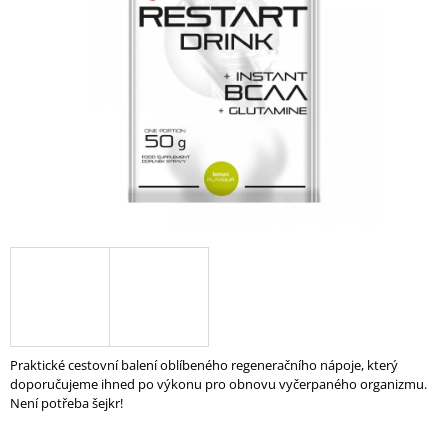
5
A
hvězdiček.
J
Í
T
?
HLEDAT
D
O
P
Praktické cestovní balení oblíbeného regeneračního nápoje, který
O
doporučujeme ihned po výkonu pro obnovu vyčerpaného organizmu.
R
Není potřeba šejkr!
U
Č
U