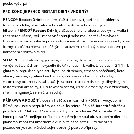
pocitu vyčerpání.
PRO KOHO JE PENCO RESTART DRINK VHODNÝ?
®
PENCO
Restart Drink
ocení zvláště ti sportovci, kteří mají problém s
trávením mléka, ať už mléčného cukru laktózy nebo mléčných
®
bílkovin.
PENCO
Restart Drink
je džusového charakteru, poskytne kvalitní
regeneraci všem, kteří intenzivně trénují nebo mají po těžkém závodě.
Doporučujeme jej zvláště pro sportovce nad 45 let pro udržení dobré fyzické
formy a lepšímu návratu k běžným pracovním a rodinným povinnostem po
náročném sportovním dni.
SLOŽENÍ:
maltodextriny, glukóza, sacharóza, fruktóza, instantní směs
volných větvených aminokyselin BCAA (L-leucin, L-valin, L-isoleucin, 2:1:1), L-
glutamin, regulátor kyselosti: kyselina citrónová, citronan hořečnatý, beta-
alanin, aroma, kyselina L-askorbová, citronan sodný, chlorid sodný,
vitamínový premix (viz. tabulka), β karoten, citronan draselný, dihydrogen-
fosforečnan draselný, DL-α-tokoferylacetát, chlorid draselný, oxid zinečnatý,
síran manganatý, seleničitan sodný.
PŘÍPRAVA A POUŽITÍ:
obsah 1 sáčku se rozmíchá v 500 ml vody, volné
BCAA jsou zcela rozpuštěny do několika minut. Při nižší intenzitě zátěže a
pro děti od 12 let se 1/2 sáčku (cca 25g) rozmíchá ve 250 ml vody. Pijte
ihned po zátěži, nejlépe do 15 min. Používejte v souladu s osobním dietním
plánem v množství úměrném aktuální tělesné zátěži. Pro dosažení
požadovaných účinků dodržujte uvedený postup přípravy.