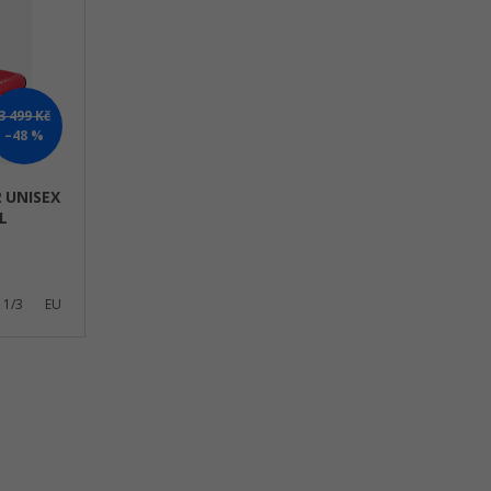
E
Kč
N
Í
P
3 499 Kč
R
–48 %
O
D
2 UNISEX
U
L
K
T
Ů
 1/3
EU 42