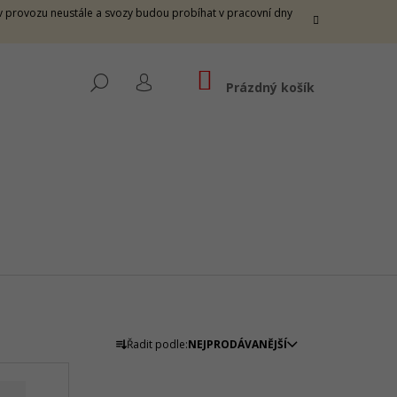
e v provozu neustále a svozy budou probíhat v pracovní dny
NÁKUPNÍ
HLEDAT
KOŠÍK
Prázdný košík
PŘIHLÁŠENÍ
Ř
Řadit podle:
NEJPRODÁVANĚJŠÍ
A
THUNDER M - FIRE
Z