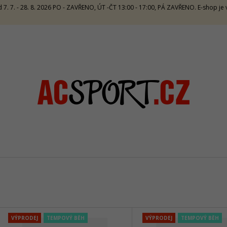
 7. 7. - 28. 8. 2026 PO - ZAVŘENO, ÚT -ČT 13:00 - 17:00, PÁ ZAVŘENO. E-shop j
CO POTŘEBUJETE NAJÍT?
HLEDAT
DOPORUČUJEME
V
CRAZY TOP SIRIO W - LAKE
CRAZY SINGLET 
VÝPRODEJ
TEMPOVÝ BĚH
VÝPRODEJ
TEMPOVÝ BĚH
Ý
1 672 Kč
1 065 Kč