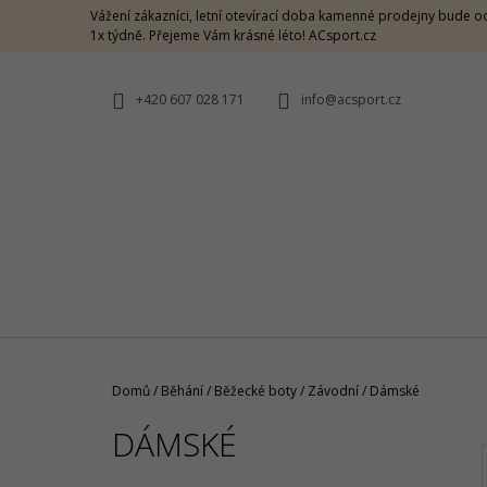
K
Přejít
Vážení zákazníci, letní otevírací doba kamenné prodejny bude od
na
O
1x týdně. Přejeme Vám krásné léto! ACsport.cz
ZPĚT
ZPĚT
obsah
DO
DO
Š
OBCHODU
OBCHODU
Í
+420 607 028 171
info@acsport.cz
K
Domů
/
Běhání
/
Běžecké boty
/
Závodní
/
Dámské
DÁMSKÉ
CRAZY SINGLET THUNDER M -
CARAMELLO