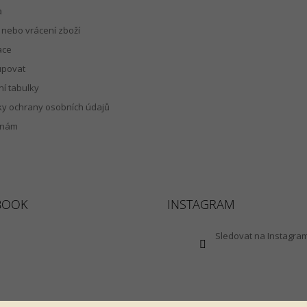
a
nebo vrácení zboží
ace
upovat
ní tabulky
y ochrany osobních údajů
 nám
BOOK
INSTAGRAM
Sledovat na Instagra