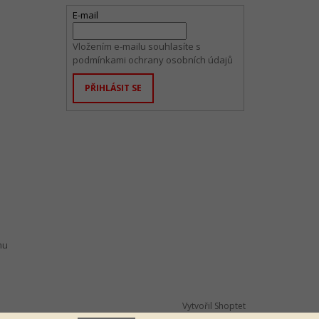
E-mail
Vložením e-mailu souhlasíte s
podmínkami ochrany osobních údajů
PŘIHLÁSIT SE
mu
Vytvořil Shoptet