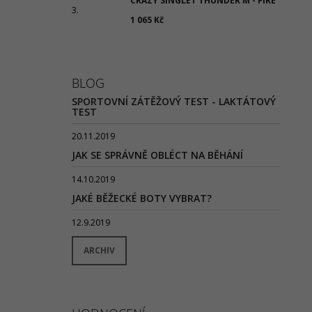
CRAZY SINGLET THUNDER M - FIRE
1 065 Kč
BLOG
SPORTOVNÍ ZÁTĚŽOVÝ TEST - LAKTÁTOVÝ
TEST
20.11.2019
JAK SE SPRÁVNĚ OBLÉCT NA BĚHÁNÍ
14.10.2019
JAKÉ BĚŽECKÉ BOTY VYBRAT?
12.9.2019
ARCHIV