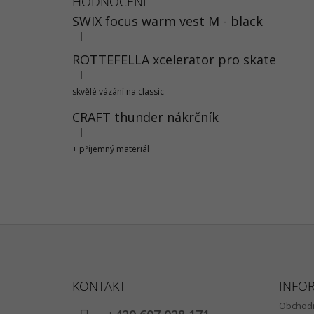
HODNOCENÍ
SWIX focus warm vest M - black
|
Hodnocení produktu je 5 z 5 hvězdiček.
ROTTEFELLA xcelerator pro skate
|
Hodnocení produktu je 5 z 5 hvězdiček.
skvělé vázání na classic
CRAFT thunder nákrčník
|
Hodnocení produktu je 5 z 5 hvězdiček.
+ příjemný materiál
Z
Á
KONTAKT
INFO
P
Obchodn