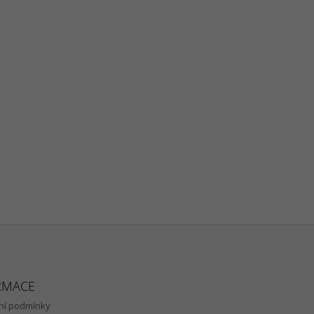
RMACE
í podmínky