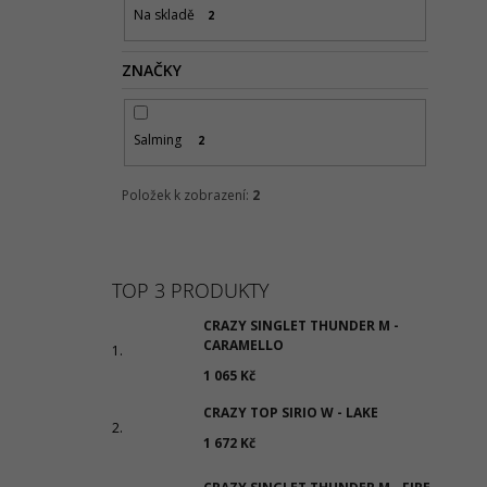
Na skladě
2
ZNAČKY
Salming
2
Položek k zobrazení:
2
TOP 3 PRODUKTY
CRAZY SINGLET THUNDER M -
CARAMELLO
1 065 Kč
CRAZY TOP SIRIO W - LAKE
1 672 Kč