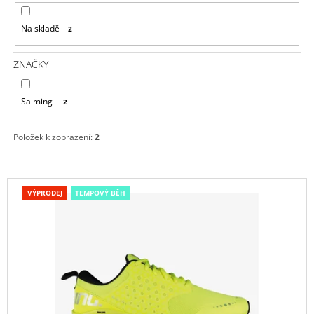
R
A
Na skladě
2
O
J
D
Í
ZNAČKY
U
T
K
?
Salming
2
T
Ů
Položek k zobrazení:
2
HLEDAT
V
VÝPRODEJ
TEMPOVÝ BĚH
Ý
P
D
O
I
P
S
O
R
P
U
R
Č
O
U