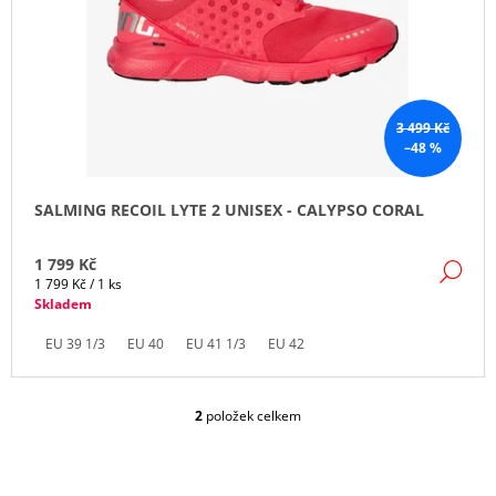
3 499 Kč
–48 %
SALMING RECOIL LYTE 2 UNISEX - CALYPSO CORAL
1 799 Kč
DE
Měrná
1 799 Kč / 1 ks
cena:
Skladem
EU 39 1/3
EU 40
EU 41 1/3
EU 42
2
položek celkem
O
V
L
Á