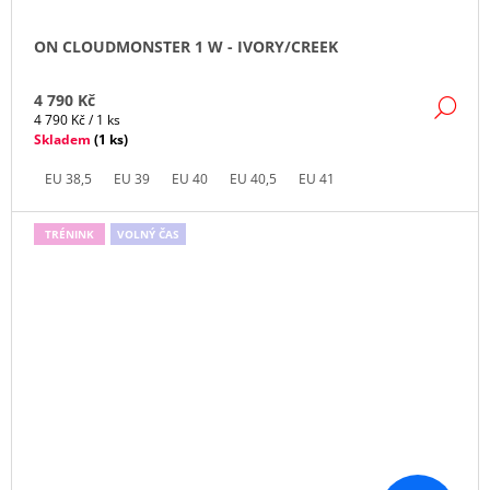
ON CLOUDMONSTER 1 W - IVORY/CREEK
4 790 Kč
DE
Měrná
4 790 Kč / 1 ks
cena:
Skladem
(
1 ks
)
EU 38,5
EU 39
EU 40
EU 40,5
EU 41
TRÉNINK
VOLNÝ ČAS