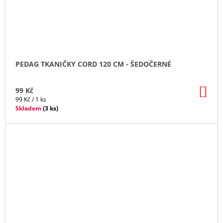
PEDAG TKANIČKY CORD 120 CM - ŠEDOČERNÉ
DO
99 Kč
KO
Měrná
99 Kč / 1 ks
cena:
Skladem
(
3 ks
)