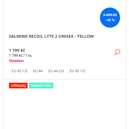
3 499 Kč
–48 %
SALMING RECOIL LYTE 2 UNISEX - YELLOW
1 799 Kč
DE
Měrná
1 799 Kč / 1 ks
cena:
Skladem
EU 43 1/3
EU 44
EU 44 2/3
EU 45 1/3
VÝPRODEJ
TEMPOVÝ BĚH