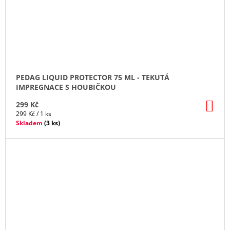
PEDAG LIQUID PROTECTOR 75 ML - TEKUTÁ
IMPREGNACE S HOUBIČKOU
DO
299 Kč
KO
Měrná
299 Kč / 1 ks
cena:
Skladem
(
3 ks
)