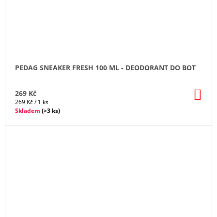
PEDAG SNEAKER FRESH 100 ML - DEODORANT DO BOT
DO
269 Kč
KO
Měrná
269 Kč / 1 ks
cena:
Skladem
(
>3 ks
)