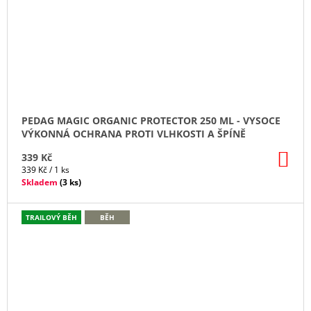
PEDAG MAGIC ORGANIC PROTECTOR 250 ML - VYSOCE
VÝKONNÁ OCHRANA PROTI VLHKOSTI A ŠPÍNĚ
DO
339 Kč
KO
Měrná
339 Kč / 1 ks
cena:
Skladem
(
3 ks
)
TRAILOVÝ BĚH
BĚH