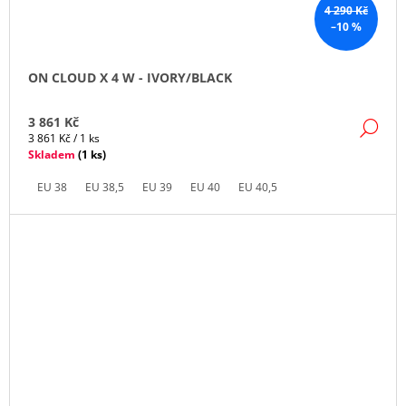
4 290 Kč
–10 %
ON CLOUD X 4 W - IVORY/BLACK
3 861 Kč
DE
Měrná
3 861 Kč / 1 ks
cena:
Skladem
(
1 ks
)
EU 38
EU 38,5
EU 39
EU 40
EU 40,5