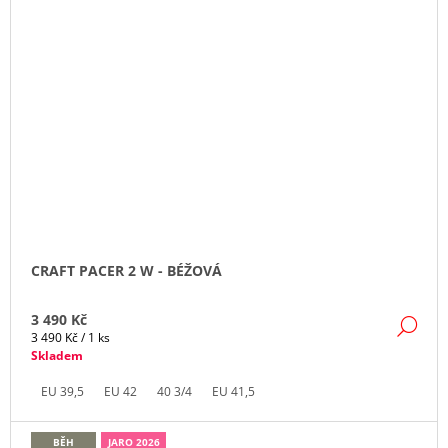
CRAFT PACER 2 W - BÉŽOVÁ
3 490 Kč
DE
Měrná
3 490 Kč / 1 ks
cena:
Skladem
EU 39,5
EU 42
40 3/4
EU 41,5
BĚH
JARO 2026