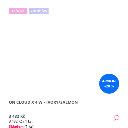
TRÉNINK
VOLNÝ ČAS
4 290 Kč
–20 %
ON CLOUD X 4 W - IVORY/SALMON
3 432 Kč
DE
Měrná
3 432 Kč / 1 ks
cena:
Skladem
(
1 ks
)