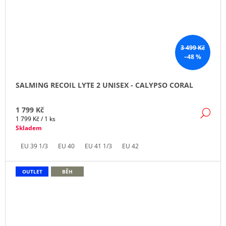
3 499 Kč
–48 %
SALMING RECOIL LYTE 2 UNISEX - CALYPSO CORAL
1 799 Kč
DE
Měrná
1 799 Kč / 1 ks
cena:
Skladem
EU 39 1/3
EU 40
EU 41 1/3
EU 42
OUTLET
BĚH