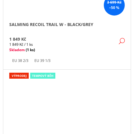
3 699 Kč
–50 %
SALMING RECOIL TRAIL W - BLACK/GREY
1 849 Kč
DE
Měrná
1 849 Kč / 1 ks
cena:
Skladem
(
1 ks
)
EU 38 2/3
EU 39 1/3
VÝPRODEJ
TEMPOVÝ BĚH