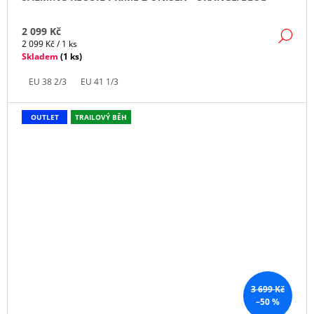
2 099 Kč
DE
Měrná
2 099 Kč / 1 ks
cena:
Skladem
(
1 ks
)
EU 38 2/3
EU 41 1/3
OUTLET
TRAILOVÝ BĚH
3 699 Kč
–50 %