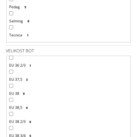
J
Pedag
5
E
M
Salming
8
E
Tecnica
1
CRAZY
SINGLET
THUNDER
VELIKOST BOT
M
-
FIRE
EU 36 2/3
1
1
065
EU 37,5
3
Kč
Původně:
2
EU 38
9
130
Kč
EU 38,5
6
EU 38 2/3
6
EU 38 3/4
5