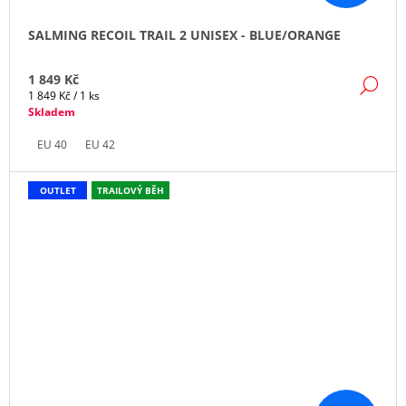
SALMING RECOIL TRAIL 2 UNISEX - BLUE/ORANGE
1 849 Kč
DE
Měrná
1 849 Kč / 1 ks
cena:
Skladem
EU 40
EU 42
OUTLET
TRAILOVÝ BĚH