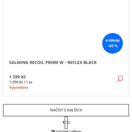
4 199 Kč
–69 %
SALMING RECOIL PRIME W - REFLEX BLACK
1 299 Kč
DE
Měrná
1 299 Kč / 1 ks
cena:
Vyprodáno
NAČÍST 5 DALŠÍCH
S
1
T
2
O
R
28
položek celkem
Á