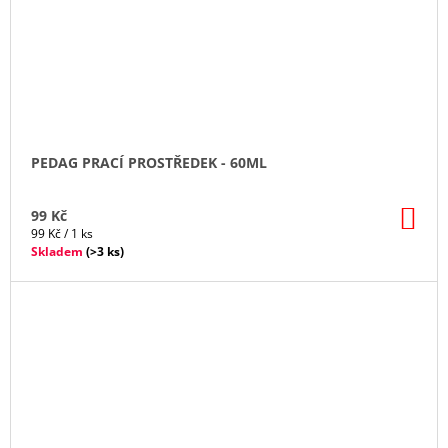
PEDAG PRACÍ PROSTŘEDEK - 60ML
DO
99 Kč
KO
Měrná
99 Kč / 1 ks
cena:
Skladem
(
>3 ks
)