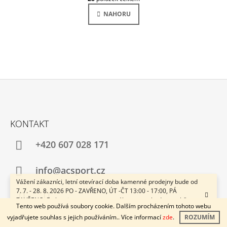
V
N
L
NAHORU
K
Á
O
D
V
Á
A
N
C
Í
Í
P
R
V
K
Z
Y
Á
V
KONTAKT
Ý
P
P
A
+420 607 028 171
I
S
T
U
Í
info@acsport.cz
Vážení zákazníci, letní otevírací doba kamenné prodejny bude od
7. 7. - 28. 8. 2026 PO - ZAVŘENO, ÚT -ČT 13:00 - 17:00, PÁ
ZAVŘENO. E-shop je v provozu neustále a svozy budou probíhat v
Tento web používá soubory cookie. Dalším procházením tohoto webu
pracovní dny 1x týdně. Přejeme Vám krásné léto! ACsport.cz
Facebook
Instagram
vyjadřujete souhlas s jejich používáním.. Více informací
zde
.
ROZUMÍM