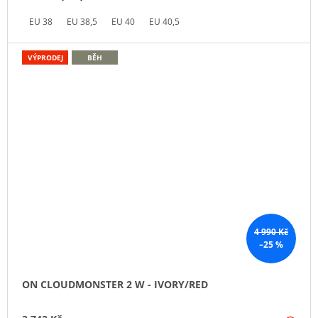
EU 38
EU 38,5
EU 40
EU 40,5
VÝPRODEJ
BĚH
4 990 Kč
–25 %
ON CLOUDMONSTER 2 W - IVORY/RED