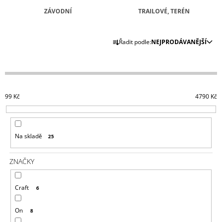
A
ZÁVODNÍ
TRAILOVÉ, TERÉN
J
Ř
Í
Řadit podle:
NEJPRODÁVANĚJŠÍ
A
T
Z
?
E
N
99
Kč
4790
Kč
Í
P
HLEDAT
R
Na skladě
25
O
D
D
ZNAČKY
U
O
P
K
O
Craft
6
T
R
U
Ů
On
Č
8
U