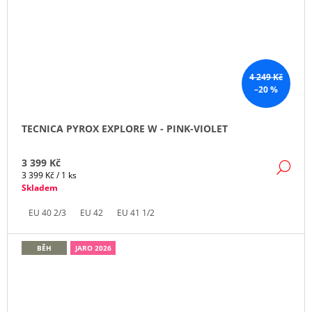
4 249 Kč
–20 %
TECNICA PYROX EXPLORE W - PINK-VIOLET
3 399 Kč
DE
Měrná
3 399 Kč / 1 ks
cena:
Skladem
EU 40 2/3
EU 42
EU 41 1/2
BĚH
JARO 2026