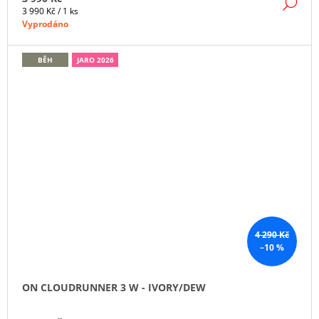
DE
Měrná
3 990 Kč / 1 ks
cena:
Vyprodáno
BĚH
JARO 2026
4 290 Kč
–10 %
ON CLOUDRUNNER 3 W - IVORY/DEW