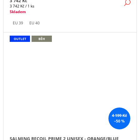
3 742 Kč
DE
Měrná
3 742 Kč / 1 ks
cena:
Skladem
EU 39
EU 40
OUTLET
BĚH
4 199 Kč
–50 %
SALMING RECOIL PRIME 2 UNISEX - ORANGE/BLUE