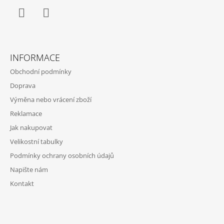
J
E
M
Facebook
Instagram
E
INFORMACE
CRAZY
TOP
Obchodní podmínky
SIRIO
W
Doprava
-
Výměna nebo vrácení zboží
LAKE
Reklamace
1
672
Jak nakupovat
Kč
Původně:
Velikostní tabulky
2
Podmínky ochrany osobních údajů
090
Kč
Napište nám
Kontakt