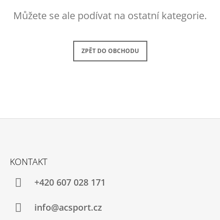
A
Můžete se ale podívat na ostatní kategorie.
J
Í
T
ZPĚT DO OBCHODU
?
HLEDAT
Z
D
Á
KONTAKT
O
P
P
A
+420 607 028 171
O
R
T
U
Í
info@acsport.cz
Č
U