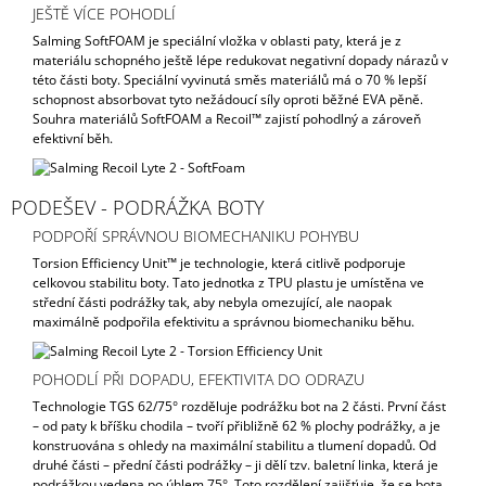
JEŠTĚ VÍCE POHODLÍ
Salming SoftFOAM je speciální vložka v oblasti paty, která je z
materiálu schopného ještě lépe redukovat negativní dopady nárazů v
této části boty. Speciální vyvinutá směs materiálů má o 70 % lepší
schopnost absorbovat tyto nežádoucí síly oproti běžné EVA pěně.
Souhra materiálů SoftFOAM a Recoil™ zajistí pohodlný a zároveň
efektivní běh.
PODEŠEV - PODRÁŽKA BOTY
PODPOŘÍ SPRÁVNOU BIOMECHANIKU POHYBU
Torsion Efficiency Unit™ je technologie, která citlivě podporuje
celkovou stabilitu boty. Tato jednotka z TPU plastu je umístěna ve
střední části podrážky tak, aby nebyla omezující, ale naopak
maximálně podpořila efektivitu a správnou biomechaniku běhu.
POHODLÍ PŘI DOPADU, EFEKTIVITA DO ODRAZU
Technologie TGS 62/75° rozděluje podrážku bot na 2 části. První část
– od paty k bříšku chodila – tvoří přibližně 62 % plochy podrážky, a je
konstruována s ohledy na maximální stabilitu a tlumení dopadů. Od
druhé části – přední části podrážky – ji dělí tzv. baletní linka, která je
podrážkou vedena po úhlem 75°. Toto rozdělení zajišťuje, že se bota