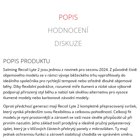
POPIS
HODNOCENÍ
DISKUZE
POPIS PRODUKTU
Salming Recoil Lyte 2 jsou jednou z novinek pro sezonu 2024. Z původně čistě
objemového modelu se v rámci vývoje běžeckého trhu vyprofilovaly do
ideálního společníka pro rychlejší tempové nebo středně dlouhé objemové
běhy. Díky flexibilní podrážce, rozumné míře tlumení a nízké váze výborně
podporují přirozený styl běhu a nabízí tak skvělou alternativu pro vysoce
tlumené modely nebo karbonové závodní modely.
Oproti předchozí generaci mají Recoil Lyte 2 kompletně přepracovaný svršek,
který vyniká především svou flexibilitou a celkovou pohodlností. Celkový fit
modelu je nyní prostornější a zároveň se vaší noze skvěle přizpůsobí už při
prvním nazutím. Jeho základ tvoří prodyšný a ideálně pružný polyesterový
úplet, který je v klíčových částech překrytý panely z mikrovláken. Ty mají
jednak ochrannou funkci a zároveň stabilizují chodidla ve správném směru.