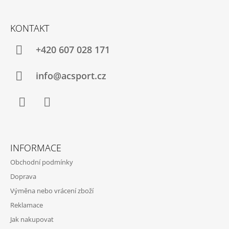
Z
Á
KONTAKT
P
A
+420 607 028 171
T
Í
info@acsport.cz
Facebook
Instagram
INFORMACE
Obchodní podmínky
Doprava
Výměna nebo vrácení zboží
Reklamace
Jak nakupovat