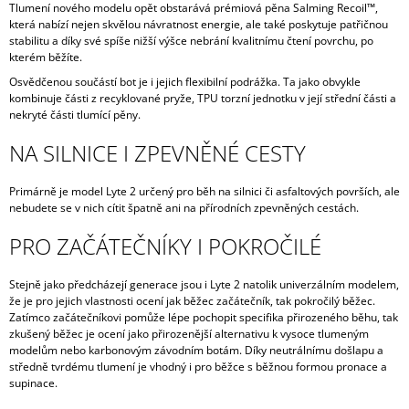
Tlumení nového modelu opět obstarává prémiová pěna Salming Recoil™,
která nabízí nejen skvělou návratnost energie, ale také poskytuje patřičnou
stabilitu a díky své spíše nižší výšce nebrání kvalitnímu čtení povrchu, po
kterém běžíte.
Osvědčenou součástí bot je i jejich flexibilní podrážka. Ta jako obvykle
kombinuje části z recyklované pryže, TPU torzní jednotku v její střední části a
nekryté části tlumící pěny.
NA SILNICE I ZPEVNĚNÉ CESTY
Primárně je model Lyte 2 určený pro běh na silnici či asfaltových površích, ale
nebudete se v nich cítit špatně ani na přírodních zpevněných cestách.
PRO ZAČÁTEČNÍKY I POKROČILÉ
Stejně jako předcházejí generace jsou i Lyte 2 natolik univerzálním modelem,
že je pro jejich vlastnosti ocení jak běžec začátečník, tak pokročilý běžec.
Zatímco začátečníkovi pomůže lépe pochopit specifika přirozeného běhu, tak
zkušený běžec je ocení jako přirozenější alternativu k vysoce tlumeným
modelům nebo karbonovým závodním botám. Díky neutrálnímu došlapu a
středně tvrdému tlumení je vhodný i pro běžce s běžnou formou pronace a
supinace.