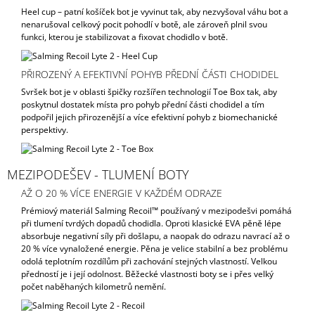
Heel cup – patní košíček bot je vyvinut tak, aby nezvyšoval váhu bot a
nenarušoval celkový pocit pohodlí v botě, ale zároveň plnil svou
funkci, kterou je stabilizovat a fixovat chodidlo v botě.
PŘIROZENÝ A EFEKTIVNÍ POHYB PŘEDNÍ ČÁSTI CHODIDEL
Svršek bot je v oblasti špičky rozšířen technologií Toe Box tak, aby
poskytnul dostatek místa pro pohyb přední části chodidel a tím
podpořil jejich přirozenější a více efektivní pohyb z biomechanické
perspektivy.
MEZIPODEŠEV - TLUMENÍ BOTY
AŽ O 20 % VÍCE ENERGIE V KAŽDÉM ODRAZE
Prémiový materiál Salming Recoil™ používaný v mezipodešvi pomáhá
při tlumení tvrdých dopadů chodidla. Oproti klasické EVA pěně lépe
absorbuje negativní síly při došlapu, a naopak do odrazu navrací až o
20 % více vynaložené energie. Pěna je velice stabilní a bez problému
odolá teplotním rozdílům při zachování stejných vlastností. Velkou
předností je i její odolnost. Běžecké vlastnosti boty se i přes velký
počet naběhaných kilometrů nemění.