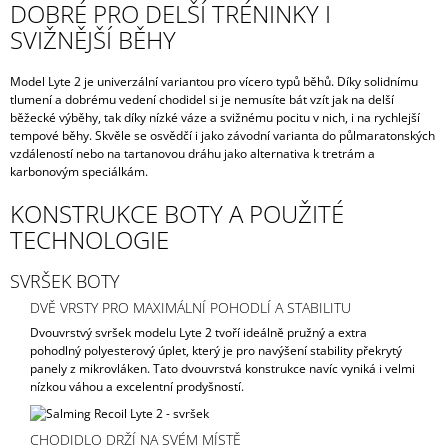
DOBRÉ PRO DELŠÍ TRÉNINKY I
SVIŽNĚJŠÍ BĚHY
Model Lyte 2 je univerzální variantou pro vícero typů běhů. Díky solidnímu
tlumení a dobrému vedení chodidel si je nemusíte bát vzít jak na delší
běžecké výběhy, tak díky nízké váze a svižnému pocitu v nich, i na rychlejší
tempové běhy. Skvěle se osvědčí i jako závodní varianta do půlmaratonských
vzdáleností nebo na tartanovou dráhu jako alternativa k tretrám a
karbonovým speciálkám.
KONSTRUKCE BOTY A POUŽITÉ
TECHNOLOGIE
SVRŠEK BOTY
DVĚ VRSTY PRO MAXIMÁLNÍ POHODLÍ A STABILITU
Dvouvrstvý svršek modelu Lyte 2 tvoří ideálně pružný a extra
pohodlný polyesterový úplet, který je pro navýšení stability překrytý
panely z mikrovláken. Tato dvouvrstvá konstrukce navíc vyniká i velmi
nízkou váhou a excelentní prodyšností.
CHODIDLO DRŽÍ NA SVÉM MÍSTĚ