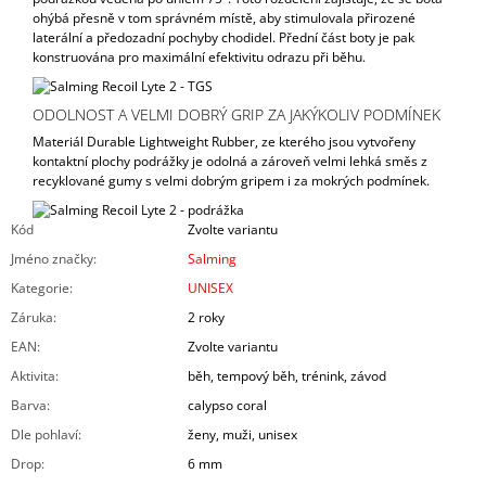
ohýbá přesně v tom správném místě, aby stimulovala přirozené
laterální a předozadní pochyby chodidel. Přední část boty je pak
konstruována pro maximální efektivitu odrazu při běhu.
ODOLNOST A VELMI DOBRÝ GRIP ZA JAKÝKOLIV PODMÍNEK
Materiál Durable Lightweight Rubber, ze kterého jsou vytvořeny
kontaktní plochy podrážky je odolná a zároveň velmi lehká směs z
recyklované gumy s velmi dobrým gripem i za mokrých podmínek.
Kód
Zvolte variantu
Jméno značky
:
Salming
Kategorie
:
UNISEX
Záruka
:
2 roky
EAN
:
Zvolte variantu
Aktivita
:
běh, tempový běh, trénink, závod
Barva
:
calypso coral
Dle pohlaví
:
ženy, muži, unisex
Drop
:
6 mm