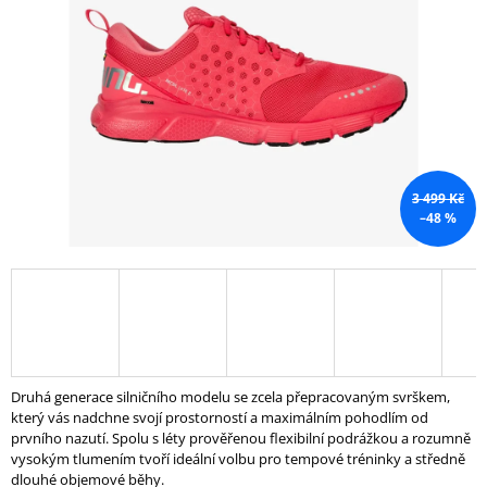
5
A
hvězdiček.
J
Í
T
?
3 499 Kč
–48 %
HLEDAT
D
O
P
Druhá generace silničního modelu se zcela přepracovaným svrškem,
O
který vás nadchne svojí prostorností a maximálním pohodlím od
R
prvního nazutí. Spolu s léty prověřenou flexibilní podrážkou a rozumně
U
vysokým tlumením tvoří ideální volbu pro tempové tréninky a středně
Č
dlouhé objemové běhy.
U