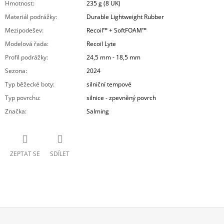
Hmotnost
:
235 g (8 UK)
Materiál podrážky
:
Durable Lightweight Rubber
Mezipodešev
:
Recoil™ + SoftFOAM™
Modelová řada
:
Recoil Lyte
Profil podrážky
:
24,5 mm - 18,5 mm
Sezona
:
2024
Typ běžecké boty
:
silniční tempové
Typ povrchu
:
silnice - zpevněný povrch
Značka
:
Salming
ZEPTAT SE
SDÍLET